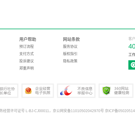
用户帮助
网站条款
客
4
预订流程
服务协议
支付方式
版权指引
工作
投诉建议
隐私政策
郑重声明
业务经营许可证号 L-BJ-CJ00011，京公网安备11010502042970号
京ICP备05020514
协会会长单位
企业经营电子执照
中国互联网违法和不良信息举报中心
360网站健康检测