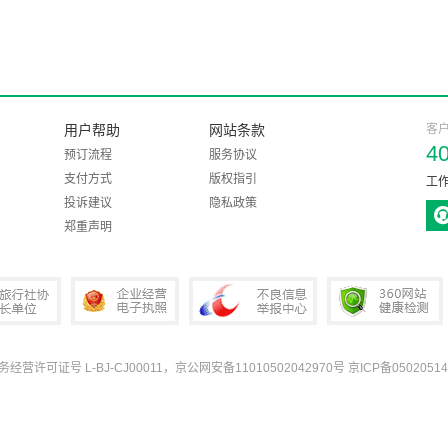
用户帮助
网站条款
客
4
预订流程
服务协议
支付方式
版权指引
工作
投诉建议
隐私政策
郑重声明
业务经营许可证号 L-BJ-CJ00011，京公网安备11010502042970号
京ICP备05020514
协会会长单位
企业经营电子执照
中国互联网违法和不良信息举报中心
360网站健康检测