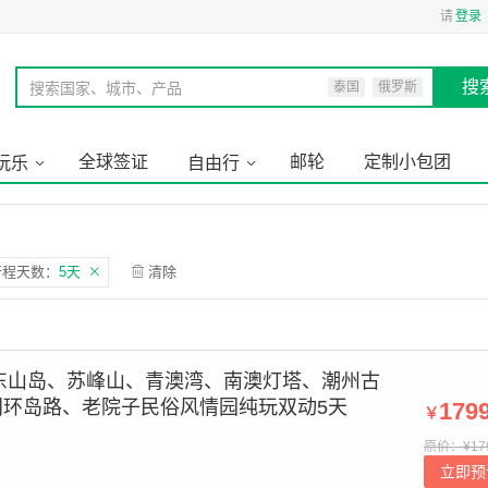
请
登录
搜
搜索国家、城市、产品
泰国
俄罗斯
全球签证
邮轮
定制小包团
玩乐
自由行
行程天数：
5天
清除
东山岛、苏峰山、青澳湾、南澳灯塔、潮州古
门环岛路、老院子民俗风情园纯玩双动5天
179
￥
原价：¥17
立即预