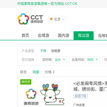
中国康辉旅游集团唯一官方网站 CCT.CN
北京
首页
出境游
国内游
周边游
当地
产品类型
不限
当地游
您已选择
目的地：
汕头
出发时间：
08月
综合
销量
价格
跟团游
<必发闽粤风情>
城、牌坊街、厦
超值行程
广州出发