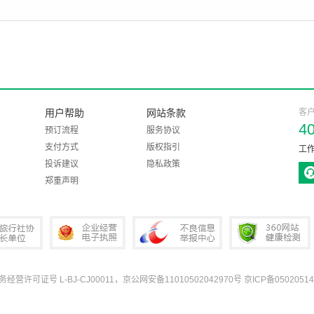
用户帮助
网站条款
客
4
预订流程
服务协议
支付方式
版权指引
工作
投诉建议
隐私政策
郑重声明
业务经营许可证号 L-BJ-CJ00011，京公网安备11010502042970号
京ICP备05020514
协会会长单位
企业经营电子执照
中国互联网违法和不良信息举报中心
360网站健康检测