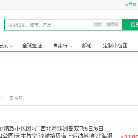
请
登录
搜
搜索国家、城市、产品
泰国
俄罗斯
全球签证
邮轮
定制小包团
玩乐
自由行
清除
IP精致小包团>广西北海涠洲岛双飞5日/6日
口公园|天主教堂|沙滩拾贝海上运动基地|北海银
118
￥