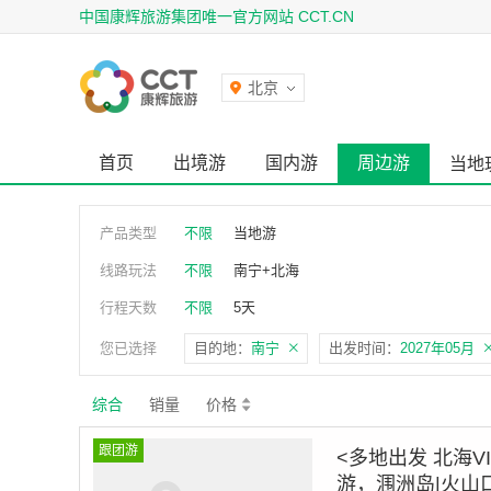
中国康辉旅游集团唯一官方网站 CCT.CN
北京
首页
出境游
国内游
周边游
当地
产品类型
不限
当地游
线路玩法
不限
南宁+北海
行程天数
不限
5天
您已选择
目的地：
南宁
出发时间：
2027年05月
综合
销量
价格
跟团游
<多地出发 北海V
游，涠洲岛|火山