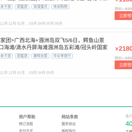
部湾广场
亲子游
闺蜜游
浪漫蜜月
休闲购物
原价：¥39
立即预
11月
12月
01月
...
03月
04月
05月
06月
私家团>广西北海+涠洲岛双飞5/6日，鳄鱼山景
螺口海滩/滴水丹屏海滩涠洲岛五彩滩/冠头岭国家
218
￥
红流下村
亲子游
闺蜜游
康辉自营
毕业季旅行
原价：¥49
立即预
11月
12月
01月
...
03月
04月
05月
用户帮助
网站条款
客
4
预订流程
服务协议
支付方式
版权指引