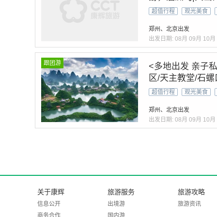
滩|北海老街|北
超值行程
观光美食
郑州、北京出发
出发日期:
08月
09月
10月
跟团游
<多地出发 亲子
区/天主教堂/石
森林公园/打卡网
超值行程
观光美食
郑州、北京出发
出发日期:
08月
09月
10月
关于康辉
旅游服务
旅游攻略
信息公开
出境游
旅游资讯
商务合作
国内游