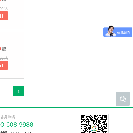
99/人
订
0
起
99/人
订
1
户服务热线
00-608-9988