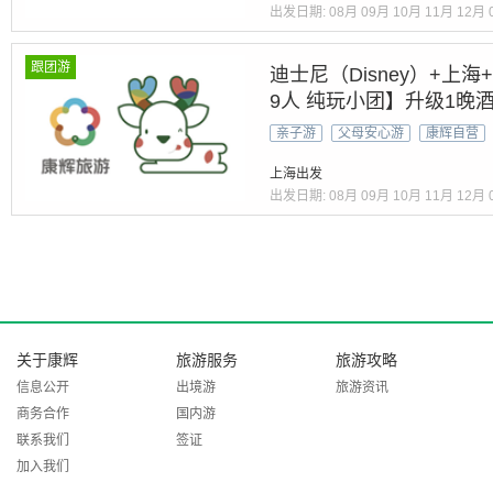
出发日期:
08月
09月
10月
11月
12月
跟团游
迪士尼（Disney）+上
9人 纯玩小团】升级1晚
嗨玩迪士尼』品60水乡餐
亲子游
父母安心游
康辉自营
服游园+抄经体验』24小
上海出发
出发日期:
08月
09月
10月
11月
12月
关于康辉
旅游服务
旅游攻略
信息公开
出境游
旅游资讯
商务合作
国内游
联系我们
签证
加入我们