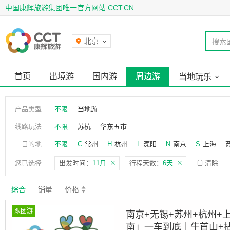
中国康辉旅游集团唯一官方网站 CCT.CN
北京
搜索
首页
出境游
国内游
周边游
当地玩乐
产品类型
不限
当地游
线路玩法
不限
苏杭
华东五市
目的地
不限
C
常州
H
杭州
L
溧阳
N
南京
S
上海
您已选择
出发时间：
11月
行程天数：
6天
清除
综合
销量
价格
跟团游
南京+无锡+苏州+杭州+
南」一车到底｜牛首山+拈