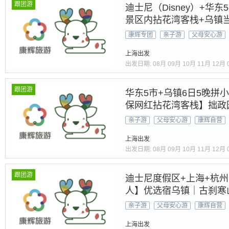
跟团游
迪士尼（Disney）+华
景区内拈花湾客栈+乌镇
探秘飞来峰+漫步西湖 美
康辉专团
亲子游
父母安心游
杭出 24小时接机
上海出发
出发日期:
08月
09月
10月
11月
12月
跟团游
华东5市+乌镇6日5晚拼小
保网红拈花湾客栈】拙政园
西湖西塘双游船 抄经&汉
亲子游
父母安心游
康辉自营
宴+水乡餐】赠24小时接
上海出发
出发日期:
08月
09月
10月
11月
12月
跟团游
迪士尼度假区+上海+杭州
人】优选宿乌镇｜古刹寒山
+南浔 体验~『汉服 双游
亲子游
父母安心游
康辉自营
60网红素斋+60御茶宴】
上海出发