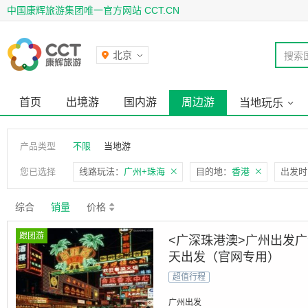
中国康辉旅游集团唯一官方网站 CCT.CN
北京
搜索
首页
出境游
国内游
周边游
当地玩乐
产品类型
不限
当地游
您已选择
线路玩法：
广州+珠海
目的地：
香港
出发时
综合
销量
价格
跟团游
<广深珠港澳>广州出发
天出发（官网专用）
超值行程
广州出发