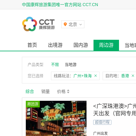
中国康辉旅游集团唯一官方网站 CCT.CN
北京
首页
出境游
国内游
周边游
当地
产品类型
不限
当地游
您已选择
线路玩法：
广州+珠海
目的地：
香港
综合
销量
价格
跟团游
<广深珠港澳>广
天出发（官网专
超值行程
广州出发