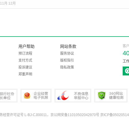
11月
12月
用户帮助
网站条款
客
4
预订流程
服务协议
支付方式
版权指引
工作
投诉建议
隐私政策
郑重声明
业务经营许可证号 L-BJ-CJ00011，京公网安备11010502042970号
京ICP备05020514
协会会长单位
企业经营电子执照
中国互联网违法和不良信息举报中心
360网站健康检测