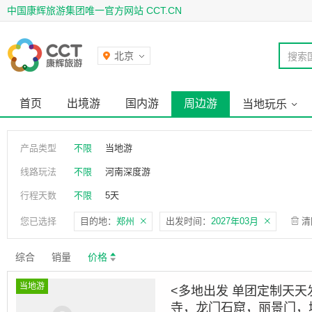
中国康辉旅游集团唯一官方网站 CCT.CN
北京
搜索
首页
出境游
国内游
周边游
当地玩乐
产品类型
不限
当地游
线路玩法
不限
河南深度游
行程天数
不限
5天
您已选择
目的地：
郑州
出发时间：
2027年03月
清
综合
销量
价格
当地游
<多地出发 单团定制天天
寺，龙门石窟，丽景门，