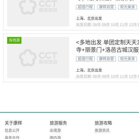
超值行程
康辉自营
观光美食
上海、北京出发
出发日期:
08月
09月
10月
11月
12月
当地游
<多地出发 单团定制天天
寺+丽景门+洛邑古城汉服
+清明上河园+开封夜市+
超值行程
康辉自营
观光美食
上海、北京出发
出发日期:
08月
09月
10月
11月
12月
关于康辉
旅游服务
旅游攻略
信息公开
出境游
旅游资讯
商务合作
国内游