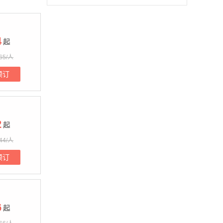
4
起
65/人
预订
2
起
44/人
预订
6
起