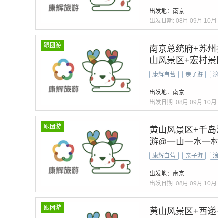
道〗+24H接送机
出发地：南京
出发日期:
08月
09月
10月
跟团游
南京总统府+苏州
山风景区+宏村景
次记忆一生-深度
康辉自营
亲子游
出发地：南京
出发日期:
08月
09月
10月
跟团游
黄山风景区+千岛
游@一山一水一村
逅黄山&奇松怪石
康辉自营
亲子游
出发地：南京
出发日期:
08月
09月
10月
跟团游
黄山风景区+西递