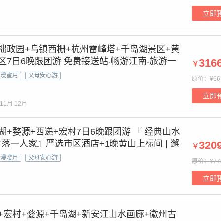
/站
立即
拙政园+乌镇西栅+杭州雷峰塔+千岛湖景区+黄
区7日6晚跟团游 免费接送站-畅游江南-旅游一
316
￥
游
浪漫蜜月
父母安心游
原价：¥66
立即
11月
12月
湖+婺源+西递+宏村7日6晚跟团游 『 经典山水
落一人家』严选市区酒店+1晚黄山上标间 | 邂
320
￥
 | 人文西递&画里宏村&船游千岛湖&篁岭晒秋
浪漫蜜月
父母安心游
原价：¥77
立即
+宏村+婺源+千岛湖+新安江山水画廊+徽州古