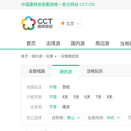
中国康辉旅游集团唯一官方网站 CCT.CN
北京
首页
出境游
国内游
周边游
当地
首页
>
国内游
>
安徽
>
安徽跟团游
全部线路
当地玩乐
跟团游
线路玩法
不限
苏杭
行程天数
不限
4天
5天
6天
7天
8天
出发地
不限
南京
您已选择
目的地：
黄山
出发时间：
09月