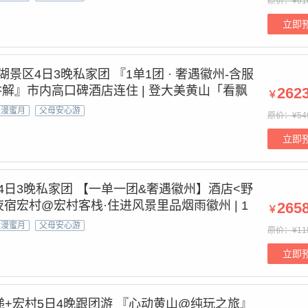
原价：¥61
立即
景区4日3晚私家团 『1单1团 · 奢遇徽州-含服
解』市内高口碑酒店连住 | 登大美黄山「看飘
262
￥
船游秀丽千岛湖&登梅峰岛-24H接送站+1v1
浪漫蜜月
父母安心游
原价：¥54
立即
4日3晚私家团 【一单一团&奢遇徽州】酒店<野
夜宿宏村@宏村客栈·住进风景里品烟雨徽州 | 1
265
￥
顶·手摘星辰@登黄山仙境·赏云海日出&赏奇松
浪漫蜜月
父母安心游
原价：¥11
接送站/机
立即
递+宏村5日4晚跟团游 『心动黄山@纯玩之旅』