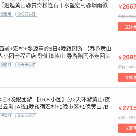
住〖邂逅黄山@赏奇松怪石丨水墨宏村@烟雨徽
266
￥
居博物馆丨千岛湖@千岛碧水画中游〗纯玩放心
浪漫蜜月
父母安心游
原价：¥63
登山杖/雨衣/黄山地图
立即
西递+宏村+婺源篁岭5日4晚跟团游 【春色黄山
6人小团全程酒店 登仙境黄山·导游陪同不走回头
269
￥
同款古村·西递宏村+婺源篁岭·赏梯田油菜花海&
浪漫蜜月
父母安心游
原价：¥60
门票景交全含
立即
4日3晚跟团游 【16人小团】分2天环游黄山/夜
云海 |A线1晚夜宿宏村+1晚市区+1晚黄山 /B
271
￥
市区 |经典玩法&纯玩团&周末好去处+优选放心游
浪漫蜜月
父母安心游
原价：¥68
立即