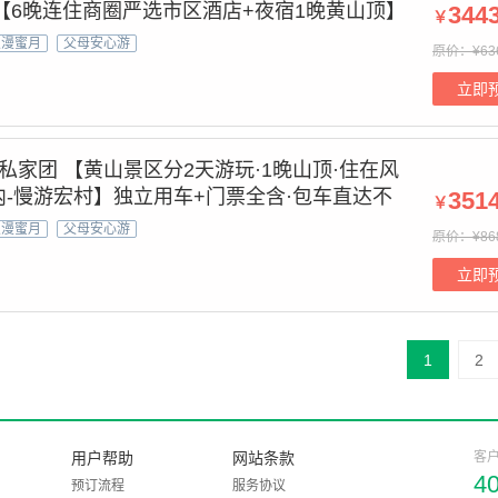
 【6晚连住商圈严选市区酒店+夜宿1晚黄山顶】
344
￥
上多人间/可升标间相约云巅@邂逅黄山&水墨宏
浪漫蜜月
父母安心游
原价：¥63
文西递&篁岭
立即
私家团 【黄山景区分2天游玩·1晚山顶·住在风
内-慢游宏村】独立用车+门票全含·包车直达不
351
￥
机＆多人车价自动分摊『/酒店/住景区深度游，
浪漫蜜月
父母安心游
原价：¥86
家服务
立即
1
2
用户帮助
网站条款
客
4
预订流程
服务协议