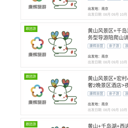
家
出发地：南京
出发日期:
08月
09月
10月
跟团游
黄山风景区+千岛湖
务型导游陪爬山讲
渺云海·奇松怪石」
康辉自营
亲子游
管家
出发地：南京
出发日期:
08月
09月
10月
跟团游
黄山风景区+宏村
奢2晚景区酒店>
晚黄山顶@宿黄山
康辉自营
亲子游
怪石，赠24H专车
出发地：南京
出发日期:
08月
09月
10月
跟团游
黄山+千岛湖+西