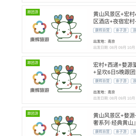
跟团游
黄山风景区+宏村
区酒店+夜宿宏村+
路|不起早·不赶路
康辉自营
亲子游
三宝>24H微信管
出发地：南京
出发日期:
08月
09月
10月
跟团游
宏村+西递+婺源
+呈坎6日5晚跟
畅玩黄山核心热景
康辉自营
亲子游
画廊·徽州古城·
出发地：南京
出发日期:
08月
09月
10月
跟团游
黄山风景区+婺源
奢系列·经典黄山
雨徽州+水墨宏村
康辉自营
亲子游