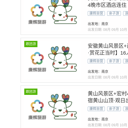
4晚市区酒店连
州丨西递@古民
康辉自营
亲子游
游+赠登山3宝：
出发地：南京
出发日期:
08月
09月
10月
跟团游
安徽黄山风景区+
·赏花正当时】1
路/打卡《家业》
康辉自营
亲子游
赠往返索道 景区
出发地：南京
出发日期:
08月
09月
10月
跟团游
黄山风景区+宏村
宿黄山山顶·观日出
线1晚黄山+2晚
康辉自营
亲子游
+24H微管家
出发地：南京
出发日期:
08月
09月
10月