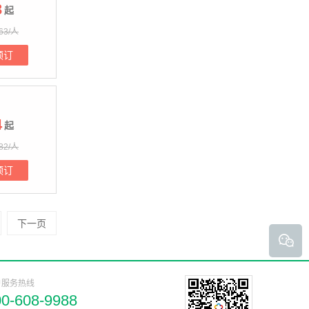
3
起
63/人
预订
4
起
82/人
预订
下一页
户服务热线
00-608-9988