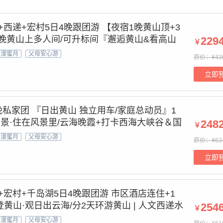
+西递+宏村5日4晚跟团游 【夜宿1晚黄山顶+3
晚黄山上多人间/可升标间『邂逅黄山&看高山
229
￥
奇松怪石 | 水墨宏村&品烟雨徽州&人文西递&行
浪漫蜜月
父母安心游
原价：¥43
4H接送站>1对1客服
立即
晚私家团 『日出黄山 独立用车/家庭总动员』1
即景·住在风景里/云海晚霞+打卡西海大峡谷＆国
248
￥
//5星+赠登山3宝+含往返景交+咨询客服下单
浪漫蜜月
父母安心游
原价：¥63
立即
+宏村+千岛湖5日4晚跟团游 市区酒店连住+1
黄山·观日出云海/分2天环游黄山 | 人文西递水
254
￥
湖登梅峰岛【赠游船票】|赠24H接送站+1v1管
浪漫蜜月
父母安心游