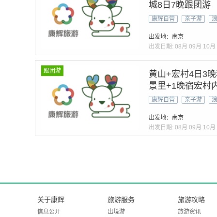
城8日7晚跟团游
2人-住1晚黄山
康辉自营
亲子游
村&烟雨徽州&人
出发地：南京
出发日期:
08月
09月
10月
跟团游
黄山+宏村4日3晚
景里+1晚宿宏村
等待·专业土著司
康辉自营
亲子游
体验不一样』管
出发地：南京
出发日期:
08月
09月
10月
关于康辉
旅游服务
旅游攻略
信息公开
出境游
旅游资讯