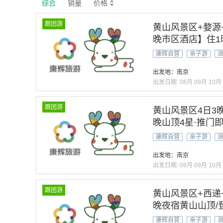
综合
销量
价格
跟团游
黄山风景区+婺源
晚市区酒店】住1
日落&云海日出&
康辉自营
亲子游
摄篁岭梯田』赠2
出发地：南京
出发日期:
08月
09月
10月
跟团游
黄山风景区4日3
晚山顶4星·推门
宝迎客松+2晚市区
康辉自营
亲子游
享立减/管家服务
出发地：南京
出发日期:
08月
09月
10月
跟团游
黄山风景区+西递
晚夜宿黄山山顶/登
墨宏村| 船游千岛
康辉自营
亲子游