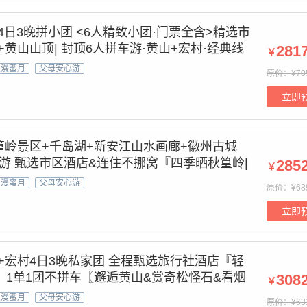
4日3晚拼小团 <6人精致小团·门票全含>精选市
黄山山顶| 封顶6人拼车游·黄山+宏村·经典线
281
￥
|真纯玩0购物+赠24H专属接送站+赠黄山登山
浪漫蜜月
父母安心游
原价：¥70
家
立即
篁岭景区+千岛湖+新安江山水画廊+徽州古城
团游 甄选市区酒店&连住不挪窝『四季晒秋篁岭|
285
￥
: 水墨宏村·桃源西递·醉美篁岭·畅游千岛·山水
浪漫蜜月
父母安心游
原价：¥68
八卦呈坎』
立即
+宏村4日3晚私家团 全程甄选旅行社酒店『轻
』1单1团不拼车〖邂逅黄山&赏奇松怪石&看烟
308
￥
+婺源篁岭/崖上古村/晒秋人家+赠篁岭往返索
浪漫蜜月
父母安心游
原价：¥63