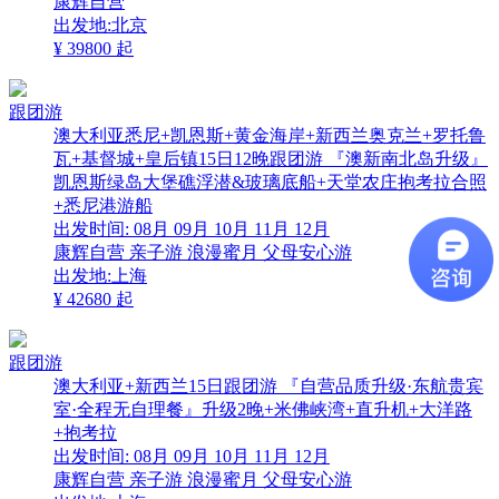
康辉自营
出发地:北京
¥
39800
起
跟团游
澳大利亚悉尼+凯恩斯+黄金海岸+新西兰奥克兰+罗托鲁
瓦+基督城+皇后镇15日12晚跟团游 『澳新南北岛升级』
凯恩斯绿岛大堡礁浮潜&玻璃底船+天堂农庄抱考拉合照
+悉尼港游船
出发时间:
08月
09月
10月
11月
12月
康辉自营
亲子游
浪漫蜜月
父母安心游
出发地:上海
¥
42680
起
跟团游
澳大利亚+新西兰15日跟团游 『自营品质升级·东航贵宾
室·全程无自理餐』升级2晚+米佛峡湾+直升机+大洋路
+抱考拉
出发时间:
08月
09月
10月
11月
12月
康辉自营
亲子游
浪漫蜜月
父母安心游