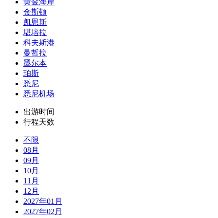
黄金海岸
金斯顿
凯恩斯
堪培拉
科夫斯港
曼哲拉
墨尔本
珀斯
悉尼
悉尼机场
出游时间
行程天数
不限
08月
09月
10月
11月
12月
2027年01月
2027年02月