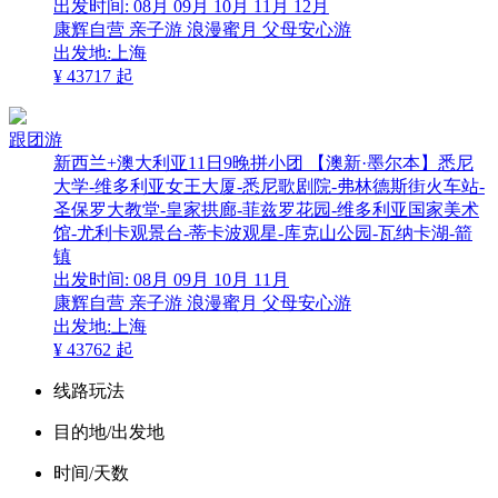
出发时间:
08月
09月
10月
11月
12月
康辉自营
亲子游
浪漫蜜月
父母安心游
出发地:上海
¥
43717
起
跟团游
新西兰+澳大利亚11日9晚拼小团 【澳新·墨尔本】悉尼
大学-维多利亚女王大厦-悉尼歌剧院-弗林德斯街火车站-
圣保罗大教堂-皇家拱廊-菲兹罗花园-维多利亚国家美术
馆-尤利卡观景台-蒂卡波观星-库克山公园-瓦纳卡湖-箭
镇
出发时间:
08月
09月
10月
11月
康辉自营
亲子游
浪漫蜜月
父母安心游
出发地:上海
¥
43762
起
线路玩法
目的地/出发地
时间/天数