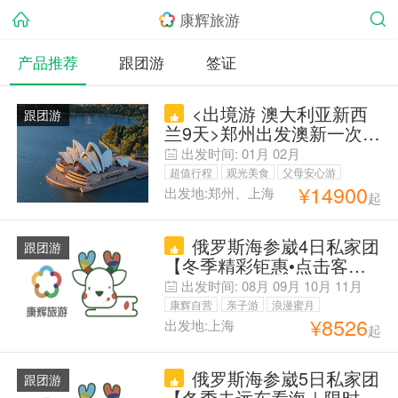
康辉旅游
产品推荐
跟团游
签证
<出境游 澳大利亚新西
跟团游
兰9天>郑州出发澳新一次游
两国；悉尼/墨尔本/奥克兰/
出发时间:
01月
02月
罗托鲁瓦，悉尼、新金山各
超值行程
观光美食
父母安心游
一天自由活动，随心搭配
¥
14900
出发地:郑州、上海
起
亲子游
康辉自营
毕业季旅行
俄罗斯海参崴4日私家团
跟团游
【冬季精彩钜惠•点击客服
获立减详情｜限时免代办电
出发时间:
08月
09月
10月
11月
子签手续费】 -经典- 适合
康辉自营
亲子游
浪漫蜜月
全家/老人孩子出行｜含芭
¥
8526
出发地:上海
起
父母安心游
蕾舞演出票【1单1团 SVIP
专享用车｜中文司导 沟通
俄罗斯海参崴5日私家团
无忧】更多精彩 尽在客服
跟团游
【冬季去远东看海｜限时免