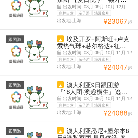
领游览菲莱神庙+卡尔纳克
券限每日咨询前20名】限时
出发时间:
08月
09月
10月
12月
免签 丨金环小镇/武装力量
康辉自营
亲子游
浪漫蜜月
2选1丨美学四宫 克叶夏冬
¥
23067
出发地:上海
起
父母安心游
丨换城高铁【1单1团 SVIP
专享用车｜中文司机 沟通
埃及开罗+阿斯旺+卢克
无忧】更多精彩 尽在客服
跟团游
索热气球+赫尔格达+红海
定制
Red Sea7日6晚私家团
出发时间:
08月
09月
10月
11月
12
【住金字塔旁米娜宫&尼罗
月
01月
02月
康辉自营
亲子游
浪漫蜜月
河畔索菲特+持证中文导游
¥
24047
出发地:上海
起
父母安心游
&专车&私家定制团】沙漠
冲沙+吉萨金字塔群+狮身
澳大利亚9日跟团游
人面像+埃及博物馆+帝王
跟团游
『18人团·澳趣横生』逃离
谷
KPI，和同龄人一起玩出不
出发时间:
08月
09月
10月
11月
12
一样的澳洲，每周周六出
月
康辉自营
亲子游
浪漫蜜月
发，请假少
¥
24088
出发地:上海
起
父母安心游
澳大利亚悉尼+墨尔本8
跟团游
日6晚私家团 早鸟优选·暑期