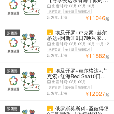
定制
代办电子签手续费】-海参
出发时间:
08月
09月
10月
崴12+个经典景区 度假式游
康辉自营
亲子游
浪漫蜜月
览- 带老人/孩子不二之选
¥
11046
出发地:上海
起
父母安心游
【1单1团 SVIP专享用车｜
中文司导 沟通无忧】更多
埃及开罗+卢克索+赫尔
精彩 尽在客服定制
跟团游
格达+阿斯旺8日7晚私家团
【一单一团·专业中文导游
出发时间:
08月
09月
10月
11月
12
讲解·赠送埃及落地签＆尼
月
康辉自营
亲子游
浪漫蜜月
罗河风帆船＆导游小费＆门
¥
11882
出发地:上海
起
父母安心游
票费用·1段内飞】咨询客服
+升级大埃及博物馆+阿布
埃及开罗+赫尔格达+卢
辛贝神庙＆五大神庙+国内
跟团游
克索+红海Red Sea10日跟
出发
团游 热卖产品·成都直飞-全
出发时间:
08月
09月
国多地可联运·含司导杂费·
康辉自营
亲子游
浪漫蜜月
全程酒店·卢克索升级国五
¥
12927
出发地:上海
起
父母安心游
酒店.红海度假酒店+金字塔
尼罗河观景餐+亚历山大一
俄罗斯莫斯科+圣彼得堡
日游·打卡热门地标景点
跟团游
8日跟团游 『旅行社国旅』