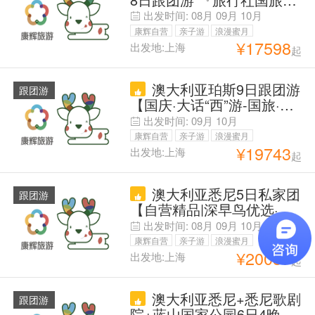
4宫入内含讲解+冬宫快通
出发时间:
08月
09月
10月
+金环小镇|境内高铁|酒店|
康辉自营
亲子游
浪漫蜜月
八菜团餐+俄式大餐
¥
17598
出发地:上海
起
父母安心游
澳大利亚珀斯9日跟团游
跟团游
【国庆·大话“西”游-国旅·】
尖峰石阵+粉湖+出海曼哲
出发时间:
09月
10月
拉海豚探索+西澳大学+寻
康辉自营
亲子游
浪漫蜜月
找澳洲萌宠+珀斯升级住宿
¥
19743
出发地:上海
起
父母安心游
+体验西澳美食：高餐标
+赠送流量卡+五星航空：
澳大利亚悉尼5日私家团
SQ 执飞
跟团游
【自营精品|深早鸟优选·暑
期&国庆畅享-咨询下单立享
出发时间:
08月
09月
10月
11月
优惠】【资深定制&专属管
康辉自营
亲子游
浪漫蜜月
家】悉尼歌剧院+塔龙加动
¥
20037
出发地:上海
起
父母安心游
物园+邦迪海滩+悉尼塔+达
令港+鱼市场|市区酒店|1单
澳大利亚悉尼+悉尼歌剧
1团+中文司机+行程可调
跟团游
院+蓝山国家公园6日4晚私