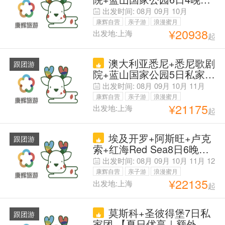
家团 【自营精品·暑期早鸟-
出发时间:
08月
09月
10月
错峰避人群】【资深定制&
康辉自营
亲子游
浪漫蜜月
专属管家】皇家植物园+邦
¥
20938
出发地:上海
起
父母安心游
迪海滩+悉尼塔+达令港+鱼
市场|蓝山三种缆车无限乘
澳大利亚悉尼+悉尼歌剧
坐|4酒店|1单1团+专车中文
跟团游
院+蓝山国家公园5日私家团
司机
【自营精品·早鸟优选·暑期
出发时间:
08月
09月
10月
11月
&国庆畅享】【资深定制&
康辉自营
亲子游
浪漫蜜月
专属管家】皇家植物园+邦
¥
21175
出发地:上海
起
父母安心游
迪海滩+悉尼塔+达令港+鱼
市场|蓝山三种缆车无限乘
埃及开罗+阿斯旺+卢克
坐|4酒店|1单1团+专车中文
跟团游
索+红海Red Sea8日6晚私
司机
家团 【埃及皇室同款宫殿
出发时间:
08月
09月
10月
11月
12
酒店&米娜宫万豪+尼罗河
月
01月
02月
康辉自营
亲子游
浪漫蜜月
畔的秘境&老瀑布传奇酒店
¥
22135
出发地:上海
起
父母安心游
+专车&私家小团】吉萨金
字塔群+狮身人面像+尼罗
莫斯科+圣彼得堡7日私
河风帆船+持证中文导游带
跟团游
家团 【夏日优享｜额外领