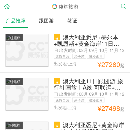
康辉旅游
产品推荐
跟团游
签证
澳大利亚悉尼+墨尔本
跟团游
+凯恩斯+黄金海岸11日跟
团游 『悉尼+黄金海岸升住
出发时间:
08月
09月
10月
11月
12
市区|东航贵宾室』5/19起
月
康辉自营
亲子游
浪漫蜜月
观鲸|暑假升级7晚+1晚海洋
¥
27280
出发地:上海
起
父母安心游
世界酒店
澳大利亚11日跟团游 旅
跟团游
行社国旅｜A线 可联运+升
CNS2N+抱考拉+企鹅+蒸汽
出发时间:
08月
09月
10月
11月
12
火车+大洋路 B线 东航升级
月
康辉自营
亲子游
浪漫蜜月
全
¥
27498
出发地:上海
起
父母安心游
澳大利亚悉尼+黄金海岸
跟团游