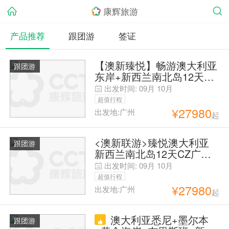
康辉旅游
产品推荐
跟团游
签证
【澳新臻悦】畅游澳大利亚
跟团游
东岸+新西兰南北岛12天
CZ7-10
出发时间:
09月
10月
超值行程
¥
27980
出发地:广州
起
<澳新联游>臻悦澳大利亚
跟团游
新西兰南北岛12天CZ广州
8-10
出发时间:
09月
10月
超值行程
¥
27980
出发地:广州
起
澳大利亚悉尼+墨尔本
跟团游