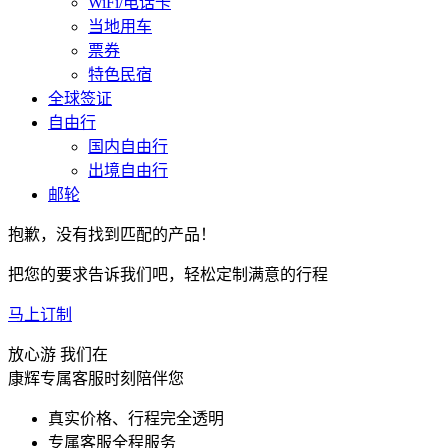
WiFi/电话卡
当地用车
票券
特色民宿
全球签证
自由行
国内自由行
出境自由行
邮轮
抱歉，没有找到匹配的产品！
把您的要求告诉我们吧，轻松定制满意的行程
马上订制
放心游 我们在
康辉专属客服时刻陪伴您
真实价格、行程完全透明
专属客服全程服务