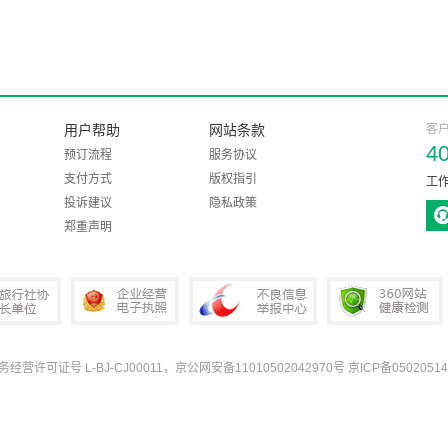
用户帮助
网站条款
客
4
预订流程
服务协议
支付方式
版权指引
工作
投诉建议
隐私政策
郑重声明
业务经营许可证号 L-BJ-CJ00011，京公网安备11010502042970号
京ICP备05020514
协会会长单位
企业经营电子执照
中国互联网违法和不良信息举报中心
360网站健康检测