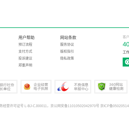
用户帮助
网站条款
客
4
预订流程
服务协议
支付方式
版权指引
工作
投诉建议
隐私政策
郑重声明
业务经营许可证号 L-BJ-CJ00011，京公网安备11010502042970号
京ICP备05020514
协会会长单位
企业经营电子执照
中国互联网违法和不良信息举报中心
360网站健康检测