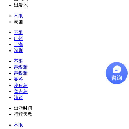
出发地
不限
泰国
不限
广州
上海
深圳
不限
芭堤雅
芭提雅
曼谷
皮皮岛
普吉岛
清迈
出游时间
行程天数
不限