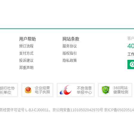
用户帮助
网站条款
客
4
预订流程
服务协议
支付方式
版权指引
工作
投诉建议
隐私政策
郑重声明
业务经营许可证号 L-BJ-CJ00011，京公网安备11010502042970号
京ICP备05020514
协会会长单位
企业经营电子执照
中国互联网违法和不良信息举报中心
360网站健康检测