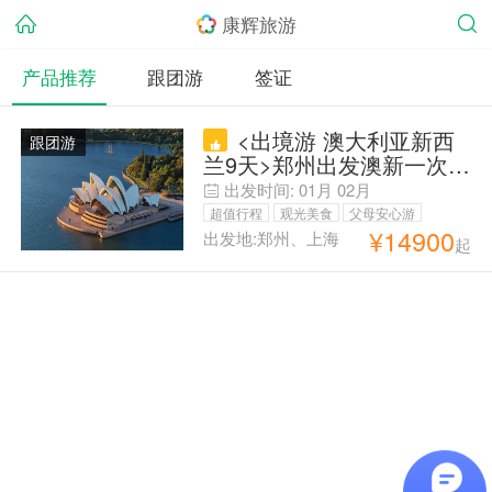
康辉旅游
产品推荐
跟团游
签证
<出境游 澳大利亚新西
跟团游
兰9天>郑州出发澳新一次游
两国；悉尼/墨尔本/奥克兰/
出发时间:
01月
02月
罗托鲁瓦，悉尼、新金山各
超值行程
观光美食
父母安心游
一天自由活动，随心搭配
¥
14900
出发地:郑州、上海
起
亲子游
康辉自营
毕业季旅行