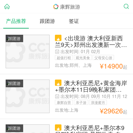
康辉旅游
产品推荐
跟团游
签证
<出境游 澳大利亚新西
跟团游
兰9天>郑州出发澳新一次游
两国；悉尼/墨尔本/奥克兰/
出发时间:
01月
02月
罗托鲁瓦，悉尼、新金山各
超值行程
观光美食
父母安心游
一天自由活动，随心搭配
¥
14900
出发地:郑州、上海
起
亲子游
康辉自营
毕业季旅行
澳大利亚悉尼+黄金海岸
跟团游
+墨尔本11日9晚私家团
【早鸟优选·暑期&国庆畅享
出发时间:
08月
09月
10月
11月
12
亲子圣地 反季出游】【私
月
01月
康辉自营
亲子游
浪漫蜜月
人管家-专属用车】【壮阔
¥
29626
出发地:上海
起
父母安心游
大洋路·黄金海岸4大乐园/拜
伦湾多样景点等你选】歌剧
澳大利亚悉尼+墨尔本9
院+蓝山+十二门徒+可伦宾
跟团游