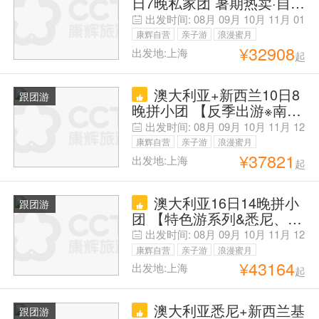
日7晚私家团 暑期热卖·自营
动物园
精品「行程可调+免费定制·
出发时间:
08月
09月
10月
11月
01
至高/单」 |企鹅归巢+蒸汽
月
02月
康辉自营
亲子游
浪漫蜜月
火车+蓝山缆车无线乘坐
¥
32908
出发地:上海
起
父母安心游
+皇家植物园+悉尼歌剧院
〓咨询客服免服务费代办签
澳大利亚+新西兰10日8
证
跟团游
晚拼小团 【反季出游※南半
球夏趣！2人起订|6人封顶>
出发时间:
08月
09月
10月
11月
12
代办签证+精选酒店+4人升
月
01月
康辉自营
亲子游
浪漫蜜月
级埃尔法商务车】观鲸游
¥
37821
出发地:上海
起
父母安心游
船/悉尼歌剧院+蓝山公园
+约翰山+孤独之树+箭镇
澳大利亚16日14晚拼小
+三文鱼农场+库克山国家
跟团游
团 【特色游系列&悉尼、堪
公园|皇后镇
培拉、墨尔本、阿德莱德、
出发时间:
08月
09月
10月
11月
12
艾丽丝泉】【代办签证+拒
月
01月
康辉自营
亲子游
浪漫蜜月
签赔付】『私家专车+中文
¥
43164
出发地:上海
起
父母安心游
服务』【航班酒店可选+行
程可定制+可升级商务舱】
澳大利亚悉尼+新西兰基
波尔菲尔德过国家公园+维
跟团游