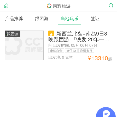
康辉旅游
产品推荐
跟团游
当地玩乐
签证
新西兰北岛+南岛9日8
跟团游
晚跟团游 『铁发·20年一手
地接·』蓝眼小企鹅※皇后镇
出发时间:
05月
06月
07月
连住2晚※住星空小镇&冰湖
康辉自营
亲子游
浪漫蜜月
镇蒂阿娜|可冰川直升机|北
¥
13310
出发地:奥克兰
起
父母安心游
岛全景游览霍比特村|萤火
虫洞|天然地热公园|爱歌顿
牧场