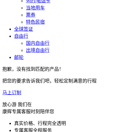
WiFi/电话卡
当地用车
票券
特色民宿
全球签证
自由行
国内自由行
出境自由行
邮轮
抱歉，没有找到匹配的产品！
把您的要求告诉我们吧，轻松定制满意的行程
马上订制
放心游 我们在
康辉专属客服时刻陪伴您
真实价格、行程完全透明
专属客服全程服务