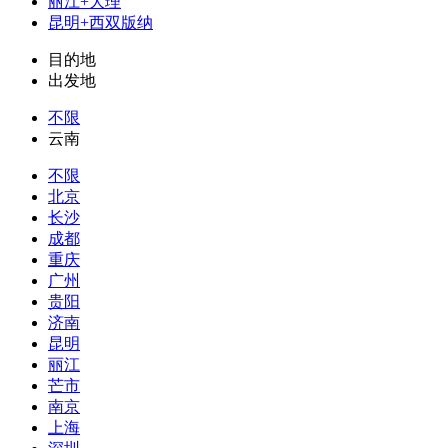
丽江+大理
昆明+西双版纳
目的地
出发地
不限
云南
不限
北京
长沙
成都
重庆
广州
贵阳
济南
昆明
丽江
芒市
南京
上海