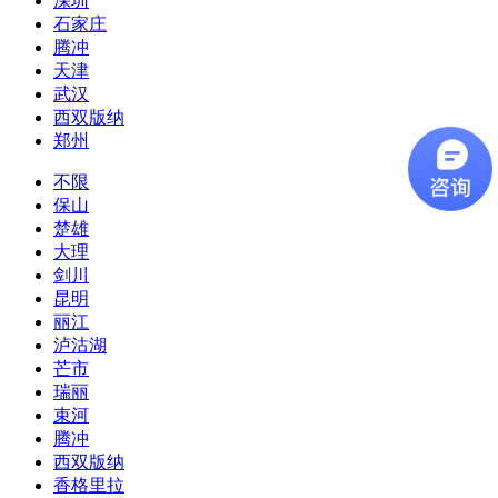
深圳
石家庄
腾冲
天津
武汉
西双版纳
郑州
不限
保山
楚雄
大理
剑川
昆明
丽江
泸沽湖
芒市
瑞丽
束河
腾冲
西双版纳
香格里拉