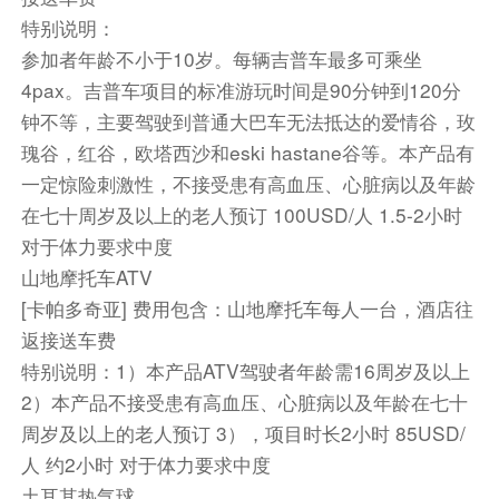
酒店早餐后，上午自由活动，尽享海边风情（不含
特别说明：
车、导游）。
参加者年龄不小于10岁。每辆吉普车最多可乘坐
推荐项目：死海厄吕代尼兹海滩上的滑翔伞。像小
4pax。吉普车项目的标准游玩时间是90分钟到120分
鸟一样飞翔，俯瞰绿宝石海岸线的美景。
钟不等，主要驾驶到普通大巴车无法抵达的爱情谷，玫
【见行程后附件：行程外可额外购买特色项目】
瑰谷，红谷，欧塔西沙和eski hastane谷等。本产品有
一定惊险刺激性，不接受患有高血压、心脏病以及年龄
午餐后乘车前往帕姆卡莱（行车时长约4小时），
在七十周岁及以上的老人预订 100USD/人 1.5-2小时
抵达后入住酒店，享用晚餐并休息。
对于体力要求中度
山地摩托车ATV
早餐：酒店早餐 中餐：当地午餐 晚餐：酒店晚餐
[卡帕多奇亚] 费用包含：山地摩托车每人一台，酒店往
住宿：当地五星温泉酒店
返接送车费
交通：旅游巴士 航班号： 机型： 飞行时间：
特别说明：1）本产品ATV驾驶者年龄需16周岁及以上
餐饮
2）本产品不接受患有高血压、心脏病以及年龄在七十
早餐：包含
中餐：包含
晚餐：包含
周岁及以上的老人预订 3），项目时长2小时 85USD/
人 约2小时 对于体力要求中度
住宿
土耳其热气球
当地5星级酒店