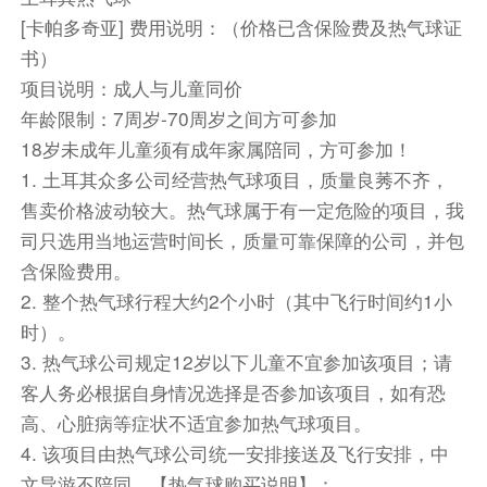
[卡帕多奇亚] 费用说明：（价格已含保险费及热气球证
第8天
帕姆卡莱
库萨达斯
书）
Day8 帕姆卡莱 - 库萨达斯
项目说明：成人与儿童同价
年龄限制：7周岁-70周岁之间方可参加
酒店早餐后，前往参观土耳其著名温泉度假区 -
18岁未成年儿童须有成年家属陪同，方可参加！
【棉花堡】（游览约60分钟）。1988年被列入世
1. 土耳其众多公司经营热气球项目，质量良莠不齐，
界文化与自然混合遗产。棉花堡的地下温泉水不断
售卖价格波动较大。热气球属于有一定危险的项目，我
从地底涌出,含有丰富矿物质如石灰等，经过长年
司只选用当地运营时间长，质量可靠保障的公司，并包
累月，石灰质聚结而形成棉花状之岩石，层层叠
含保险费用。
叠，构成自然壮观的岩石群和水池，之后游览
2. 整个热气球行程大约2个小时（其中飞行时间约1小
【HIEROPOLIS希拉波利斯古城】（约60分
时）。
钟），希拉波利斯位于棉花堡之上，建于公元前
3. 热气球公司规定12岁以下儿童不宜参加该项目；请
190年，因当地有丰富的温泉资源，古代罗马、希
客人务必根据自身情况选择是否参加该项目，如有恐
腊的贵族将这里当做疗养胜地。这里有古代公墓、
高、心脏病等症状不适宜参加热气球项目。
大浴室、圆形剧场、阿波罗神庙遗址、希拉波利斯
4. 该项目由热气球公司统一安排接送及飞行安排，中
博物馆和古温泉等景点依次由北至南散落其间。
文导游不陪同。【热气球购买说明】：