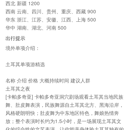
西北 新疆 1200
第6天
安塔利亚
D400公路
费特希耶
西南 云南、四川、贵州、重庆、西藏 900
Day6 安塔利亚 –D400公路- 费特希耶
华东 浙江、江苏、安徽、江西、上海 500
酒店早餐后，乘车前往【安塔利亚卡勒依奇历史街
华中 湖南、湖北、河南 500
区】（约1个小时），漫步在卡奇雷历史街区中，
仿佛回到了奥斯曼时代，置身在街区中，历史气息
出行提示
铺面而来，在这里历史与现代的融合会让人迷失，
境外单项介绍：
今夕何夕的感触会不时涌上心头。
随后驱车沿【D400公路】前往费特希耶，D400
土耳其单项游精选
公路被誉为全球最美十大公路之一，沿着地中海行
驶在其间，一边是海水，一边是山崖，大自然的壮
名称 介绍 价格 大概持续时间 建议人群
美毫不吝啬的展现在你的面前，顿觉心旷神怡。
土耳其之夜
途中游览【卡什小镇】（约1.5小时），抵达后游
[卡帕多奇亚] 卡帕多奇亚洞穴剧场观看土耳其当地民族
览卡什小镇（约1小时），是土耳其一个让人觉得
舞、肚皮舞表演，民族舞源自土耳其北方、黑海沿岸，
舒服惬意的海边小镇。小镇历史悠久，整个村镇都
风格硬朗明快；肚皮舞为中东地区特色，舞娘热情奔
是石制的中世纪房屋，另外小镇还有各种打发休闲
放；整个表演时长约为1.5小时，是一场展现土耳其文
时光的户外运动，帆船口出海，看看古迹，吹吹海
化的综合性的文艺表演，让你能亲身体验土耳其独有的