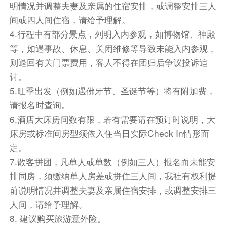
明情况并调整夫妻及亲属的住宿安排，或调整安排三人
【热气球购买说明】：
间或四人间住宿，请给予理解。
1、由于土耳其热气球名额有限以及天气原因影
4.行程中有部分景点，列明入内参观，如博物馆、神殿
响，国内随团款报名的热气球客人不能保证一定安
等，如遇事故、休息、关闭维修等导致未能入内参观，
排在第一天飞行，因名额已满或者天气原因不能飞
则退回有关门票费用，客人不得在团归后争议投诉追
行，则原价退还，不承担违约赔偿责任，请提前知
讨。
晓，谢谢理解！
5.旺季出发（例如遇佛牙节、圣诞节等）将有附加费，
国内报名热气球的客人如因名额已满或天气原因改
请报名时查询。
签棉花堡飞行，费用不退境外签字确认同意改签棉
6.酒店大床房间数有限，若有需要请在预订时说明，大
花堡，如不改棉花堡飞行，费用回国后退回，不承
床房或标准间房型须依入住当日实际Check In情形而
担违约赔偿责任，请提前知晓，谢谢理解！
定。
早餐：酒店早餐 中餐：陶雍炖肉料理 晚餐：酒店
7.散客拼团，凡单人或单数（例如三人）报名而未能安
晚餐 住宿：国际五星酒店BARCELO或自愿体验
排同房，须缴纳单人房差或拼住三人间，我社有权利提
其它特色洞穴酒店
前说明情况并调整夫妻及亲属住宿安排，或调整安排三
交通：旅游巴士 航班号： 机型： 飞行时间：
人间，请给予理解。
8. 建议购买旅游意外险。
餐饮