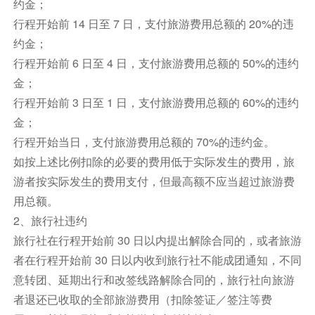
约金；
国的政治中心，伊斯坦布尔托普卡泊宫每天约有五
行程开始前 14 日至 7 日，支付旅游费用总额的 20%的违
千人来这里参观，每年接待参观者达二百五十万
约金；
人，它是欧洲参观人数最多的博物馆，是今天伊斯
行程开始前 6 日至 4 日，支付旅游费用总额的 50%的违约
坦布尔最重要的历史古迹之一。【老皇宫逢周二不
金；
接受参观，如遇关闭，则前后调整一天参观】。
行程开始前 3 日至 1 日，支付旅游费用总额的 60%的违约
之后游览集市“大巴扎”感受富有民族特色的当地集
市，伊斯坦布尔的大巴扎集市，是世界上最大的室
金；
内集市之一。位于伊斯坦布尔旧城中心位置，有近
行程开始当日，支付旅游费用总额的 70%的违约金。
550年的历史，每天接待的客人大约在25万人次以
如按上述比例扣除的必要的费用低于实际发生的费用，旅
上，在这里可以感受当地的民族特色，欣赏各类手
游者按实际发生的费用支付，但最高额不应当超过旅游费
工艺品等，是感受当地民俗风情的重要窗口。
用总额。
享用晚餐后，前往酒店休息。
2、旅行社违约
旅行社在行程开始前 30 日以内提出解除合同的，或者旅游
者在行程开始前 30 日以内收到旅行社不能成团通知，不同
早餐：酒店早餐 中餐：海峡景观烤鱼餐 晚餐：中
意转团、延期出行和改签线路解除合同的，旅行社向旅游
式晚餐 住宿：五星级酒店
者退还已收取的全部旅游费用（扣除签证／签注等费
交通：旅游大巴 航班号： 机型： 飞行时间：