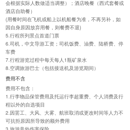
会根据实际人数做适当调整）；酒店晚餐（西式套餐或
餐饮
酒店自助餐）
早餐：敬请自理
中餐：包含
晚餐：包含
(用餐时间在飞机或船上以机船餐为准，不再另补，如
住宿
因自身原因放弃用餐，则餐费不退)
当地5星级酒店
5.行程所列景点首道门票
6.司机，中文导游工资；司机饭费、油费、陆桥费、停
第3天
安卡拉
卡帕多奇亚
车费
Day3 安卡拉 - 卡帕多奇亚
7.行程游览过程中每天每人1瓶矿泉水
8.空调旅游巴士（包括接送机及游览期间）
早餐后乘车前往卡帕多奇亚，途径【图兹湖盐湖】
（约20分钟）游览，土耳其中部的内陆咸水湖，
费用不含
这里被称为土耳其的“天空之境”。面积与水深随季
费用不包含：
节变换而变化。通常南北长约80公里，东西宽约
1.行李物品保管费用及托运行李超重费、个人消费及行
50公里，面积近1,500平方公里。春季湖面可扩大
程以外的自选项目
到2,500平方公里。夏季湖面缩小，水深不到1
2.因罢工、大风、大雾、航班取消或更改时间等人力不
米。
可抗拒原因所导致的额外费用
随后继续乘车前往卡帕多奇亚（行车约3小时）
3.旅游意外伤害保险