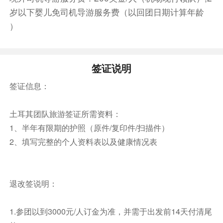
徒为了躲避穆斯林的迫害而逃到这个地方，并于地
岁以下婴儿免司机导游服务费（以回团日期计算年龄
下建房屋、教堂，经过十多个世纪的风化和天然侵
）
蚀，形成一种非常显著的笋状石柱和烟囱状的石
岩，并环绕着古老的村庄和一系列的山脉，蔚为壮
观。特殊的人为与自然相配合的现象，成为了一奇
签证说明
妙的建筑世界，所以一般人称为“奇石区”。
签证信息：
随后前往【鸽子谷】（约30分钟）的岩石上布满
了密密麻麻的鸽子洞，据说古代人用来收集鸽子粪
土耳其团队旅游签证所需资料：
作肥料，是讲究的天然环保场，山谷之上两颗年头
1、半年有限期的护照（原件/复印件/扫描件）
不久的枝叉众多的树上，一棵挂满了蓝眼睛，另一
2、填写完整的个人资料表以及健康情况表
棵则是当地最著名的陶器制品，这里是留影的好地
点。
之后前往卡帕多奇亚当地知名酒庄【Turasan
Winery】，开启红酒品尝之旅，尽情享受精致的
退改签说明：
葡萄酒和小吃在温馨的环境中所带来的口感，从浓
郁的红葡萄酒到清爽的白葡萄酒，都能在室内光影
1.参团以到3000元/人订金为准，并需于出发前14天付清尾