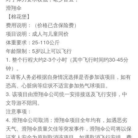
抵达后前往【以弗所古城】（约2小时）2015年加
滑翔伞
入世界文化遗产名录。以弗所是土耳其最有观光价
【棉花堡】
值的古城，也是目前世上保存的最好也最大的古罗
费用说明：（价格已含保险费）
马城市遗址。观光客在以弗所可以看到大理石街
项目说明：成人与儿童同价
道、商店、市集、图书馆、柱廊大街、哈德良神
体重要求：25-110公斤
殿、剧场、浴场、妓院等古迹。该城就像是时光隧
年龄限制：5岁以上可以飞行
道，是今人可以直接走入的古罗马城市，而且是最
1. 整个行程大约2-3个小时（其中飞行时间约30-45分
美丽的一座。
钟）。
午餐后前往参观【希林杰小镇】（游览约40分
2.请客人务必根据自身情况选择是否参加该项目，如有
钟），这里有（小番红花城）的美称，却没有过度
恐高、心脏病等症状不适宜参加热气球项目。
观光化，而保有纯洁的本质，传统的白墙红瓦房舍
3. 该项目由滑翔伞公司统一安排接送及飞行安排，中
以及蜿蜒的石板路古意盎然。
文导游不陪同。
随后乘车前往【阿拉恰特小镇】（游览约1小
注意事项：
时），阿拉恰特是最具土耳其本地特色的小镇之
一，独特的地中海风情、建筑、葡萄园以及风车是
4. 滑翔伞公司取消：滑翔伞项目全年均有，如遇恶劣
它的名片。徜徉在海边的小镇，海风吹拂，体会着
天气、滑翔伞质量欠佳等突发事件，滑翔伞公司将以保
当地的风情，也许才是旅行的真谛所在。
证客人安全为原则取消该项目。如遇取消飞行安排，费