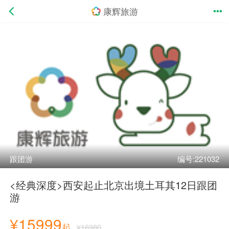
康辉旅游
跟团游
编号:221032
<经典深度>西安起止北京出境土耳其12日跟团
游
¥15999
起
¥16980