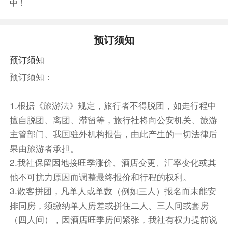
中！
酒店早餐后，乘车前往当地居民家中，体味热情好
客的土耳其当地人民的真实生活，并在当地居民家
中【品尝土耳其特色红茶】（约40分钟）。之后
预订须知
参观【蘑菇谷】，【骆驼岩】，【乌奇萨要塞】，
预订须知
【猎人谷】（共约2小时）。乌奇萨要塞实际上是
在一块60米高的巨大岩石上开凿出的要塞，并以
预订须知：
此为中心形成的小聚居地。在岩石的表面密密麻麻
地分布着大小不一的洞穴，这些都是鸽子窝，样子
1.根据《旅游法》规定，旅行者不得脱团，如走行程中
十分奇特。简直就是一件现代主义的艺术品。
擅自脱团、离团、滞留等，旅行社将向公安机关、旅游
午餐特别升级洞穴餐厅内享用陶雍炖肉料理
主管部门、我国驻外机构报告，由此产生的一切法律后
（Uranos Sarikaya）。
果由旅游者承担。
之后前往【世界文化遗产- Kaymakli
2.我社保留因地接旺季涨价、酒店变更、汇率变化或其
underground凯马克利地下城参观】（约30分
他不可抗力原因而调整最终报价和行程的权利。
钟），迄今为止，在卡帕多奇亚已经发现的地下城
3.散客拼团，凡单人或单数（例如三人）报名而未能安
多达36座，是最具人气的地下城。这座地下城规
排同房，须缴纳单人房差或拼住二人、三人间或套房
模宏大，共有1200间石头小房子，可居住1.5万
（四人间），因酒店旺季房间紧张，我社有权力提前说
人。