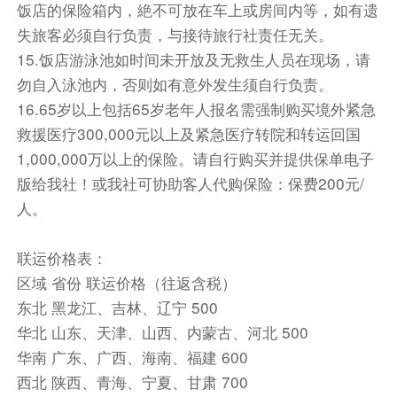
饭店的保险箱内，絶不可放在车上或房间内等，如有遗
亚（行车约3小时）。
失旅客必须自行负责，与接待旅行社责任无关。
途径【阿斯潘多斯古城】（约40分钟），古城位
15.饭店游泳池如时间未开放及无救生人员在现场，请
于安塔利亚塞里克区的belkaks村，古城的核心景
点为一座有着数千年历史，且被誉为迄今保留最完
勿自入泳池内，否则如有意外发生须自行负责。
好的古罗马剧场，除此之外古城还有一个竞技场、
16.65岁以上包括65岁老年人报名需强制购买境外紧急
集市以及一座公元3世纪的天主教堂。
救援医疗300,000元以上及紧急医疗转院和转运回国
抵达后入住酒店休息，晚餐在酒店内享用。
1,000,000万以上的保险。请自行购买并提供保单电子
版给我社！或我社可协助客人代购保险：保费200元/
早餐：酒店早餐 中餐：当地特色披萨 晚餐：酒店
人。
晚餐 住宿：五星级酒店
交通：旅游巴士 航班号： 机型： 飞行时间：
联运价格表：
区域 省份 联运价格（往返含税）
餐饮
东北 黑龙江、吉林、辽宁 500
早餐：包含
中餐：包含
晚餐：包含
华北 山东、天津、山西、内蒙古、河北 500
住宿
华南 广东、广西、海南、福建 600
当地5星级酒店
西北 陕西、青海、宁夏、甘肃 700