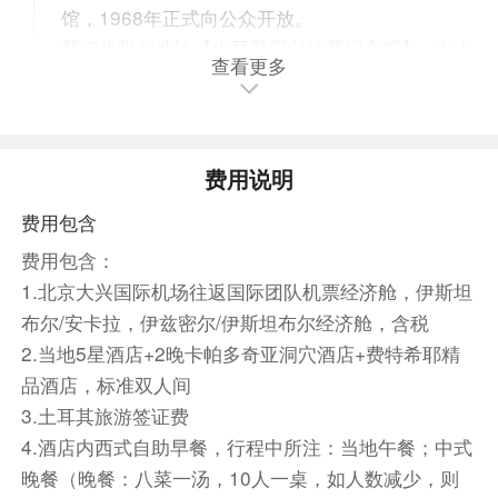
馆，1968年正式向公众开放。
我们将带您造访【土耳其国父陵墓纪念馆】（约1
查看更多
小时），该纪念馆是为了纪念现代土耳其的建立者
穆斯塔法-凯末尔-阿塔图尔克而修建的，他推翻了
土耳其的君主制度，发表了共和国宣言，是土耳其
的第一任总统，使土耳其朝现代化、独立化迈进。
费用说明
前往【安卡拉城堡】，位于旧城山上，在这里自由
费用包含
漫步会有很多乐趣，保存完好的厚城墙和蜿蜒的街
道让人着迷，在这里可以俯瞰安卡拉全城。
费用包含：
晚餐后，入住酒店休息
1.北京大兴国际机场往返国际团队机票经济舱，伊斯坦
布尔/安卡拉，伊兹密尔/伊斯坦布尔经济舱，含税
早餐：自理 中餐：当地午餐 晚餐：酒店晚餐 参考
2.当地5星酒店+2晚卡帕多奇亚洞穴酒店+费特希耶精
酒店：五星级酒店
品酒店，标准双人间
交通：飞机/旅游巴士 航班号：CZ679
3.土耳其旅游签证费
0030/0535 机型：波音787 飞行时间：10小时25
4.酒店内西式自助早餐，行程中所注：当地午餐；中式
分钟
晚餐（晚餐：八菜一汤，10人一桌，如人数减少，则