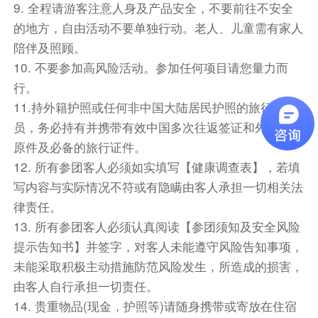
9. 全程请游客注意人身及产品安全，不要前往不安全
早餐：包含
中餐：包含
晚餐：包含
的地方，自由活动不要单独行动。老人、儿童需有家人
住宿
陪伴及照顾。
国际五星酒店BARCELO或自愿体验其它特色洞穴酒
10. 不要参加高风险活动。参加任何项目请您量力而
店
行。
11.持外籍护照或任何非中国大陆居民护照的旅行成
第5天
卡帕多奇亚
孔亚
安塔利亚
员，务必持有并携带有效中国多次往返签证和外籍护照
Day5 卡帕多奇亚 - 孔亚 - 安塔利亚
原件及必备的旅行证件。
酒店早餐后，乘车前往孔亚（行车约3.5个小
12. 所有参团客人必须如实填写【健康调查表】，若填
时），途中游览途中参观孔亚的【梅夫拉纳博物
写内容与实际情况不符或有隐瞒由客人承担一切相关法
馆】（约45分钟），博物馆的前身是伊斯兰苏菲
律责任。
教派旋转苦行僧侣修行之处，该教派通过在祈祷时
13. 所有参团客人必须认真阅读【参团须知及安全风险
的不断旋转，意图连接上天和人间，通过他们的手
提示告知书】并签字，对客人未能遵守风险告知事项，
传达信息。2005年被联合国教科文组织宣布该教
未能采取积极主动措施防范风险发生，所造成的损害，
团的萨玛仪式是人类口头和非物质遗产的杰作。该
由客人自行承担一切责任。
教派创始人杰拉雷丁·鲁米葬于此。
14. 贵重物品(现金，护照等)请随身携带或寄放在住宿
午餐品尝当地特色披萨，之后继续乘车前往安塔利