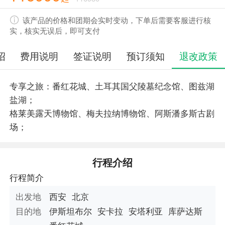
该产品的价格和团期会实时变动，下单后需要客服进行核
实，核实无误后，即可支付
绍
费用说明
签证说明
预订须知
退改政策
专享之旅：番红花城、土耳其国父陵墓纪念馆、图兹湖
盐湖；
格莱美露天博物馆、梅夫拉纳博物馆、阿斯潘多斯古剧
场；
行程介绍
行程简介
出发地
西安
北京
目的地
伊斯坦布尔
安卡拉
安塔利亚
库萨达斯