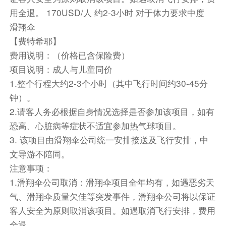
后送往伊兹密尔机场，搭乘航班飞往伊斯坦布尔
用全退。 170USD/人 约2-3小时 对于体力要求中度
（内陆航班较多以实际出票时间为准）。
滑翔伞
【费特希耶】
早餐：酒店早餐 中餐：当地午餐 晚餐：当地晚餐
费用说明：（价格已含保险费）
住宿：五星级酒店
项目说明：成人与儿童同价
交通：飞机/旅游巴士 航班号： 机型： 飞行时
1.整个行程大约2-3个小时（其中飞行时间约30-45分
间：
钟）。
2.请客人务必根据自身情况选择是否参加该项目，如有
餐饮
恐高、心脏病等症状不适宜参加热气球项目。
早餐：包含
中餐：包含
晚餐：包含
3. 该项目由滑翔伞公司统一安排接送及飞行安排，中
住宿
文导游不陪同。
当地5星级酒店
注意事项：
1.滑翔伞公司取消：滑翔伞项目全年均有，如遇恶劣天
第10天
伊斯坦布尔
气、滑翔伞质量欠佳等突发事件，滑翔伞公司将以保证
Day10 伊斯坦布尔
客人安全为原则取消该项目。如遇取消飞行安排，费用
酒店早餐后前往游览【圣索菲亚大教堂】（入内约
全退。