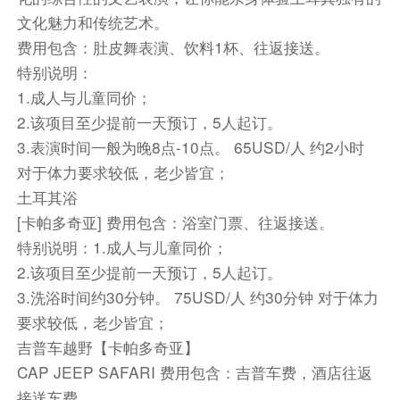
风会非常的舒服，顺便在小镇中央的位置选一家餐
文化魅力和传统艺术。
厅，看着海边落日，吃着当地美食，感觉惬意无
费用包含：肚皮舞表演、饮料1杯、往返接送。
比。
特别说明：
之后驱车前往费特希耶，抵达后入住酒店，享用晚
1.成人与儿童同价；
餐后休息。
2.该项目至少提前一天预订，5人起订。
3.表演时间一般为晚8点-10点。 65USD/人 约2小时
早餐：酒店早餐 中餐：当地午餐 晚餐：酒店晚餐
对于体力要求较低，老少皆宜；
住宿：当地精品酒店
交通：旅游巴士 航班号： 机型： 飞行时间：
土耳其浴
[卡帕多奇亚] 费用包含：浴室门票、往返接送。
餐饮
特别说明：1.成人与儿童同价；
早餐：包含
中餐：包含
晚餐：包含
2.该项目至少提前一天预订，5人起订。
住宿
3.洗浴时间约30分钟。 75USD/人 约30分钟 对于体力
当地精品酒店
要求较低，老少皆宜；
吉普车越野【卡帕多奇亚】
第7天
费特希耶-
帕姆卡莱
CAP JEEP SAFARI 费用包含：吉普车费，酒店往返
费特希耶-帕姆卡莱
接送车费