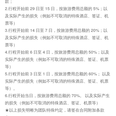
交错中提升您的味蕾，搭配精选的美食小吃，每一
款；
口都更加美味，与葡萄酒的风味相得益彰。
2.行程开始前 29 日至 15 日，按旅游费用总额的 5%；以
之后前往酒店入住并用晚餐。
及实际产生的损失（例如不可取消的特殊酒店、签证、机
票等）
早餐：酒店早餐 中餐：特色土耳其烤肉餐 晚餐：
3.行程开始前 14 日至 7 日，按旅游费用总额的 20%；以
酒店晚餐 住宿：国际五星酒店BARCELO或自愿
及实际产生的损失（例如不可取消的特殊酒店、签证、机
体验其它特色洞穴酒店
票等）
交通：旅游巴士 航班号： 机型： 飞行时间：
4.行程开始前 6 日至 4 日，按旅游费用总额的 50%；以及
实际产生的损失（例如不可取消的特殊酒店、签证、机票
餐饮
等）
早餐：包含
中餐：包含
晚餐：包含
5.行程开始前 3 日至 1 日，按旅游费用总额的 60%； 以及
住宿
实际产生的损失（例如不可取消的特殊酒店、签证、机票
国际五星酒店BARCELO或自愿体验其它特色洞穴酒
等）。
店
6.行程开始当日，按旅游费用总额的 70%。 以及实际产生
第4天
卡帕多奇亚
的损失（例如不可取消的特殊酒店、签证、机票等）
★以上损失明晰为团队特殊约定，请签在合同附加条款
Day4 卡帕多奇亚