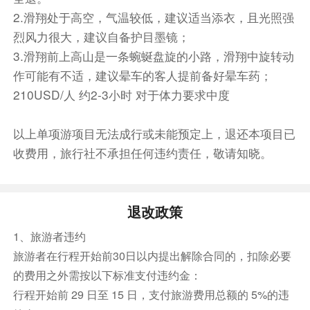
1小时），拜占庭帝国时代建筑物的最高杰作，教
2.滑翔处于高空，气温较低，建议适当添衣，且光照强
堂以一位名为索菲亚的圣人而命名，在希腊语里的
烈风力很大，建议自备护目墨镜；
意思是“上帝的智慧”，被艺术家和历史学家评
3.滑翔前上高山是一条蜿蜒盘旋的小路，滑翔中旋转动
为“世界第八大奇迹”。【圣索菲亚教堂逢周一休
作可能有不适，建议晕车的客人提前备好晕车药；
息，如遇关闭，则前后调整一天参观】。
游览【蓝色清真寺】（游览约30分钟）苏丹艾哈
210USD/人 约2-3小时 对于体力要求中度
迈德清真寺是土耳其的国家清真寺，也是土耳其最
大城市及奥斯曼帝国首都伊斯坦布尔的清真寺古
以上单项游项目无法成行或未能预定上，退还本项目已
迹。苏丹艾哈迈德清真寺是其中一个因室内砖块所
收费用，旅行社不承担任何违约责任，敬请知晓。
用的颜色而被称为蓝色清真寺的清真寺。 苏丹艾
哈迈德清真寺建于苏丹艾哈迈德一世统治时的
1609年至1616年。随后参观古罗马竞技场、埃及
退改政策
方尖碑、罗马方尖碑、青铜蛇纹柱（外观约20分
1、旅游者违约
钟）
旅游者在行程开始前30日以内提出解除合同的，扣除必要
午安特别安排海峡景观餐厅特色烤鱼餐
的费用之外需按以下标准支付违约金：
后游览【托普卡泊老皇宫】（游览约2小时），托
行程开始前 29 日至 15 日，支付旅游费用总额的 5%的违
普卡泊宫是奥斯曼帝国时期的皇宫。它是奥斯曼帝