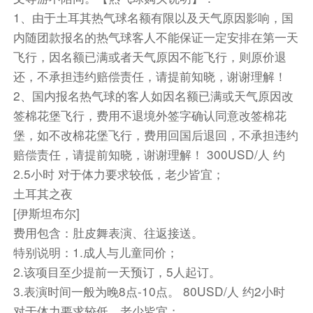
午餐享用当地烤肉餐，后乘车前往库萨达斯（正常
1、由于土耳其热气球名额有限以及天气原因影响，国
行车约3个小时）。
内随团款报名的热气球客人不能保证一定安排在第一天
抵达后入住酒店，晚餐在酒店内享用
飞行，因名额已满或者天气原因不能飞行，则原价退
特别说明：库萨达斯五星酒店较少，如库萨达斯酒
还，不承担违约赔偿责任，请提前知晓，谢谢理解！
店满房，则前往伊兹密尔入住酒店
2、国内报名热气球的客人如因名额已满或天气原因改
早餐：酒店早餐 中餐：当地烤肉餐 晚餐： 酒店晚
签棉花堡飞行，费用不退境外签字确认同意改签棉花
餐 住宿：五星级酒店
交通：旅游巴士 航班号： 机型： 飞行时间：
堡，如不改棉花堡飞行，费用回国后退回，不承担违约
赔偿责任，请提前知晓，谢谢理解！ 300USD/人 约
餐饮
2.5小时 对于体力要求较低，老少皆宜；
早餐：包含
中餐：包含
晚餐：包含
土耳其之夜
住宿
[伊斯坦布尔]
当地5星级酒店
费用包含：肚皮舞表演、往返接送。
特别说明：1.成人与儿童同价；
第9天
库萨达斯
伊兹密尔
伊斯坦布尔
2.该项目至少提前一天预订，5人起订。
Day9 库萨达斯 - 伊兹密尔 伊斯坦布尔
3.表演时间一般为晚8点-10点。 80USD/人 约2小时
对于体力要求较低，老少皆宜；