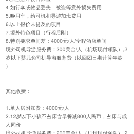
——它是世界上最壮观的“风化区”，触目所及尽是
4.如行李或物品丢失、被盗等意外损失费用
被“吹残”后的天然石雕。卡帕多奇亚奇石林，此地
5.晚用车，给司机和导游加班费用
奇特之天然奇景，举世闻名，其大约于三百万年
6.以上报价未提及的项目
前，由于火山爆发，熔岩及火山灰覆盖该地，后经
7.境外特色项目（行程后附）
长期风化侵蚀，成为现在特殊地形。千姿百态的石
8.特别要求单间差：4000元/人/全程酒店单间
头，各种稀奇古怪的造型，使人感叹是否来到了外
境外司机导游服务费：200美金/人（机场现付领队）,2
星球美国的科幻大片《星球大战》曾在此取景。由
岁以下婴儿免司机导游服务费（以回团日期计算年龄
于风景独特，联合国现已将该区列入“世界遗产”的
）
名册内。
前往【格莱美露天博物馆】（Goreme Openair
Muzeum ）（入内游览约1小时）1985年被列入
世界文化与自然混合遗产。格莱美露天博物馆是土
其他收费：
耳其最著名的旅游点之一，此处最大的特点是平地
上有着许多形状奇特的小山峰拔地而起，有的成了
1.单人房附加费：4000元/人
圆锥形，有的则成了圆柱形和蘑菇形，有的上罩圆
2.12岁以下小孩不占床含早餐减800人民币，占床与成
锥形石块，像是头上带了顶帽子，千奇百怪。造成
人同价
这地区奇特的地理环境，始于公元6世纪时期基督
境外司机导游服务费：200美金/人（机场现付领队）,2