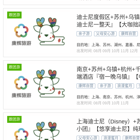
跟团游
迪士尼度假区+苏州+乌镇
迪士尼一整天』【大咖拙政
宴+60寺内素斋【赠260
亲子游
父母安心游
康辉自营
时接机
目的地：上海、苏州、湖州、嘉善、
出发时间:
08月
09月
10月
11月
12月
跟团游
南京+苏州+乌镇+杭州+
端酒店『宿一晚乌镇』【中
卡乌镇西栅日与夜-登雷峰
康辉自营
亲子游
浪漫蜜月
城】魔都【质量保证】放
目的地：上海、南京、苏州、杭州、淳
出发时间:
08月
09月
10月
11月
跟团游
上海迪士尼（Disney）+
小团』【悠享迪士尼】纯玩
乡 乌镇西塘丨网红西栅 
父母安心游
浪漫蜜月
康辉自营