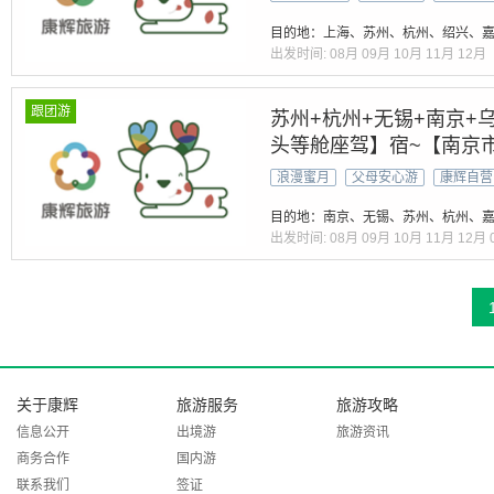
留园 漫游西湖丨高餐标4
目的地：上海、苏州、杭州、绍兴、嘉
出发时间:
08月
09月
10月
11月
12月
跟团游
苏州+杭州+无锡+南京+乌
头等舱座驾】宿~【南京
双绝（拙政园+寒山寺）经
浪漫蜜月
父母安心游
康辉自营
抄经】60元三正餐 南进杭
目的地：南京、无锡、苏州、杭州、嘉
出发时间:
08月
09月
10月
11月
12月
关于康辉
旅游服务
旅游攻略
信息公开
出境游
旅游资讯
商务合作
国内游
联系我们
签证