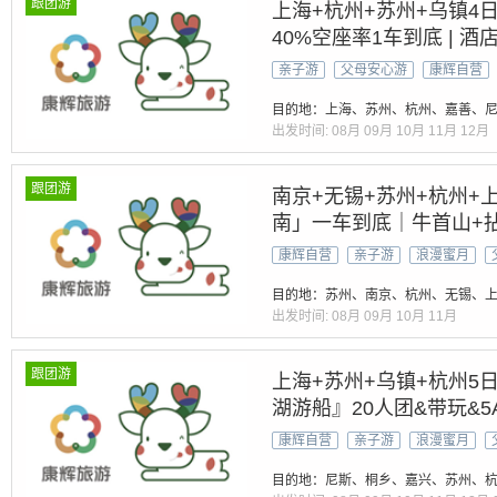
跟团游
上海+杭州+苏州+乌镇4
40%空座率1车到底 | 酒店
5A景区【留园+山塘街+
亲子游
父母安心游
康辉自营
湖】3自助早餐+2特色午
目的地：上海、苏州、杭州、嘉善、
出发时间:
08月
09月
10月
11月
12月
跟团游
南京+无锡+苏州+杭州+
南」一车到底｜牛首山+拈
乡
康辉自营
亲子游
浪漫蜜月
目的地：苏州、南京、杭州、无锡、
出发时间:
08月
09月
10月
11月
跟团游
上海+苏州+乌镇+杭州5
湖游船』20人团&带玩&5
塘|乌镇西栅|水韵西湖·接
康辉自营
亲子游
浪漫蜜月
标
目的地：尼斯、桐乡、嘉兴、苏州、杭