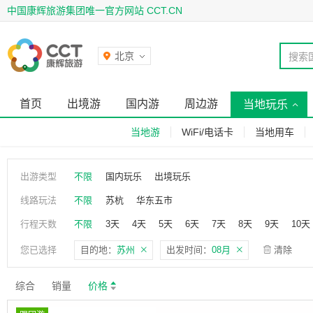
中国康辉旅游集团唯一官方网站 CCT.CN
北京
搜索
首页
出境游
国内游
周边游
当地玩乐
当地游
WiFi/电话卡
当地用车
出游类型
不限
国内玩乐
出境玩乐
线路玩法
不限
苏杭
华东五市
行程天数
不限
3天
4天
5天
6天
7天
8天
9天
10天
您已选择
目的地：
苏州
出发时间：
08月
清除
综合
销量
价格