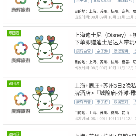
亲子游
父母安心游
康辉自营
~【素斋 御茶宴 西塘宴】
目的地：上海、苏州、杭州、嘉善、
出发时间:
08月
09月
10月
11月
12月
跟团游
上海迪士尼（Disney）+
下单即赠迪士尼达人带玩&
政园|灵隐飞来峰|VIP入
康辉自营
亲子游
浪漫蜜月
晚住宿·外滩免费寄存
目的地：上海、苏州、杭州、嘉善、
出发时间:
08月
09月
10月
11月
12月
跟团游
上海+周庄+苏州3日2晚私
牌酒店>『城隍庙-外滩-
赠送景交-苏州园林：拙政
康辉自营
亲子游
浪漫蜜月
塔”【包车游】
目的地：上海、苏州、杭州、昆山
出发时间:
08月
09月
10月
11月
12月
跟团游