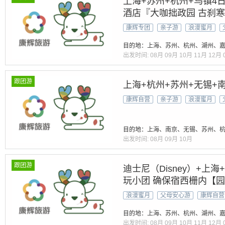
上海+苏州+杭州+乌镇4
酒店『大咖拙政园 古刹寒山
宴+60网红素斋『赠西湖
康辉专团
亲子游
浪漫蜜月
时接
目的地：上海、苏州、杭州、湖州、嘉
出发时间:
08月
09月
10月
11月
12月
跟团游
上海+杭州+苏州+无锡+
康辉自营
亲子游
浪漫蜜月
目的地：上海、南京、无锡、苏州、
出发时间:
08月
09月
10月
跟团游
迪士尼（Disney）+上海
玩小团 确保宿西栅内【
5A三水乡｜品50元御茶
浪漫蜜月
父母安心游
康辉自营
+抄经体验】24小时接送
目的地：上海、苏州、杭州、湖州、嘉
出发时间:
08月
09月
10月
11月
12月