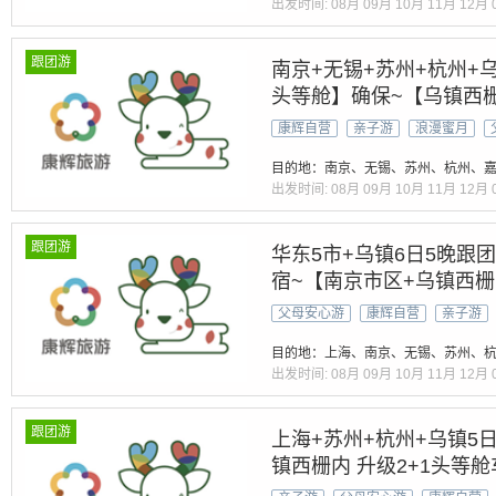
出发时间:
08月
09月
10月
11月
12月
跟团游
南京+无锡+苏州+杭州+乌
头等舱】确保~【乌镇西
园+寒山寺】5A双水乡【
康辉自营
亲子游
浪漫蜜月
经汉服双体验】60元三正
目的地：南京、无锡、苏州、杭州、嘉
出发时间:
08月
09月
10月
11月
12月
跟团游
华东5市+乌镇6日5晚跟团
宿~【南京市区+乌镇西
世遗｜西湖西塘双游船｜
父母安心游
康辉自营
亲子游
宴&水乡餐】南京进24小
目的地：上海、南京、无锡、苏州、杭
出发时间:
08月
09月
10月
11月
12月
跟团游
上海+苏州+杭州+乌镇5日
镇西栅内 升级2+1头等舱
西塘双游船 汉服抄经】精讲