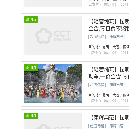
出发时间:
08月
09月
10月
跟团游
【轻奢纯玩】昆明
全含,零自费零购
超值行程
康辉自营
目的地：昆明、大理、丽
出发时间:
08月
09月
10月
跟团游
【轻奢纯玩】昆明
动车,一价全含,
体验>
超值行程
康辉自营
目的地：昆明、大理、丽
出发时间:
08月
09月
10月
跟团游
【康辉典范】昆明
超值行程
康辉自营