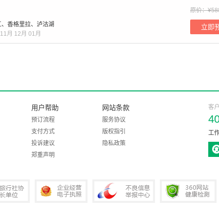
原价：¥58
江、香格里拉、泸沽湖
立即
11月
12月
01月
用户帮助
网站条款
客
4
预订流程
服务协议
支付方式
版权指引
工作
投诉建议
隐私政策
郑重声明