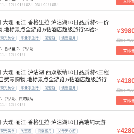
立即
11月
12月
01月
02月
03月
04月
05月
-大理-丽江-香格里拉-泸沽湖10日品质游<一价
物,地标景点全游览,5钻酒店超级旅行体验>
398
￥
观光美食
毕业季旅行
闺蜜游
浪漫蜜月
原价：¥59
江、香格里拉、泸沽湖
立即
11月
12月
01月
-大理-丽江-泸沽湖-西双版纳10日品质游<三程
零自费零购物,地标景点全游览,5钻酒店超级旅行
418
￥
观光美食
毕业季旅行
闺蜜游
浪漫蜜月
原价：¥56
江、泸沽湖、西双版纳
立即
11月
12月
01月
-大理-丽江-香格里拉-泸沽湖10日高端纯玩游
428
￥
观光美食
闺蜜游
浪漫蜜月
父母安心游