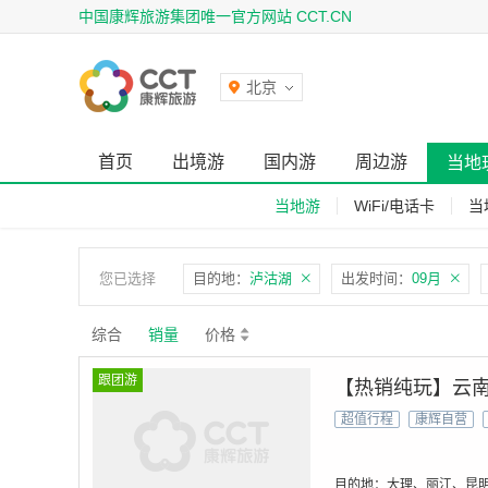
中国康辉旅游集团唯一官方网站 CCT.CN
北京
首页
出境游
国内游
周边游
当地
当地游
WiFi/电话卡
当
您已选择
目的地：
泸沽湖
出发时间：
09月
综合
销量
价格
跟团游
【热销纯玩】云南
超值行程
康辉自营
目的地：大理、丽江、昆