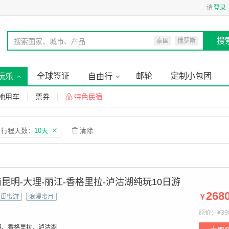
请
登录
搜
搜索国家、城市、产品
泰国
俄罗斯
全球签证
邮轮
定制小包团
玩乐
自由行
地用车
票券
特色民宿
行程天数：
10天
清除
昆明-大理-丽江-香格里拉-泸沽湖纯玩10日游
268
￥
闺蜜游
浪漫蜜月
原价：¥39
明、香格里拉、泸沽湖