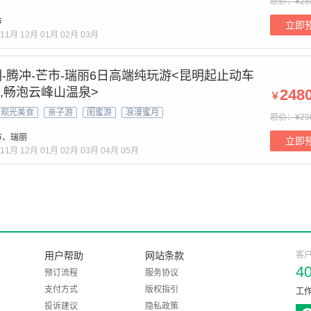
原价：¥28
市
立即
11月
12月
01月
02月
03月
-腾冲-芒市-瑞丽6日高端纯玩游<昆明起止动车
店,畅泡云峰山温泉>
248
￥
观光美食
亲子游
闺蜜游
浪漫蜜月
原价：¥29
市、瑞丽
立即
11月
12月
01月
02月
03月
04月
05月
用户帮助
网站条款
客
4
预订流程
服务协议
支付方式
版权指引
工作
投诉建议
隐私政策