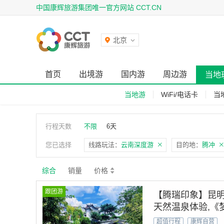
中国康辉旅游集团唯一官方网站 CCT.CN
北京
首页
出境游
国内游
周边游
当地
当地游
WiFi/电话卡
当
行程天数
不限
6天
您已选择
线路玩法：
云南深度游
目的地：
腾冲
综合
销量
价格
跟团游
【腾瑞印象】昆明-
天然温泉体验,《
超值行程
康辉自营