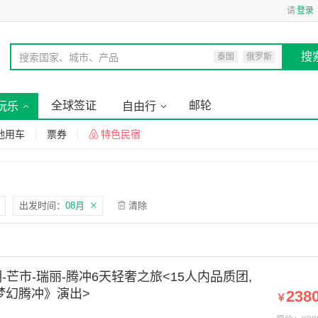
请
登录
搜
搜索国家、城市、产品
泰国
俄罗斯
全球签证
邮轮
玩乐
自由行
地用车
票券
特色民宿
出发时间：
08月
清除
芒市-瑞丽-腾冲6天轻奢之旅<15人内品质团,
梦幻腾冲》演出>
238
￥