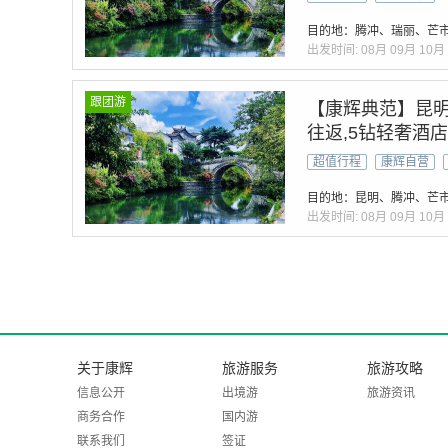
目的地：腾冲、瑞丽、芒
出发时间:
08月
09月
10月
跟团游
【康辉典范】昆明
往返,5钻轻奢酒
超值行程
康辉自营
目的地：昆明、腾冲、芒
出发时间:
08月
09月
10月
关于康辉
旅游服务
旅游攻略
信息公开
出境游
旅游资讯
商务合作
国内游
联系我们
签证