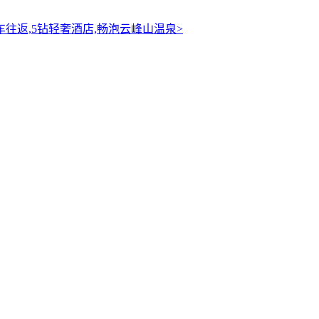
车往返,5钻轻奢酒店,畅泡云峰山温泉>