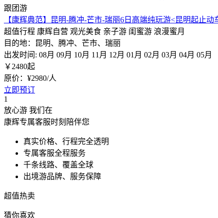
跟团游
【康辉典范】昆明-腾冲-芒市-瑞丽6日高端纯玩游<昆明起止动
超值行程
康辉自营
观光美食
亲子游
闺蜜游
浪漫蜜月
目的地：昆明、腾冲、芒市、瑞丽
出发时间:
08月
09月
10月
11月
12月
01月
02月
03月
04月
05月
￥
2480
起
原价：¥2980/人
立即预订
1
放心游 我们在
康辉专属客服时刻陪伴您
真实价格、行程完全透明
专属客服全程服务
千条线路、覆盖全球
出境游品牌、服务保障
超值热卖
猜你喜欢