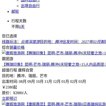
国内自由行
出境自由行
邮轮
行程天数
不限
6天
您已选择
线路玩法：
云南深度游
目的地：
腾冲
出发时间：
2027年02月
清
综合
销量
价格
跟团游
【腾瑞印象】昆明-芒市-瑞丽-腾冲6天轻奢之旅<15人内品质团
超值行程
康辉自营
目的地：腾冲、瑞丽、芒市
出发时间:
08月
09月
10月
11月
12月
01月
02月
03月
￥
2380
起
原价：¥2880/人
立即预订