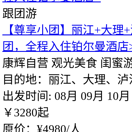
跟团游
【尊享小团】丽江+大理+
团，全程入住铂尔曼酒店
康辉自营
观光美食
闺蜜
目的地：丽江、大理、泸
出发时间:
08月
09月
10月
￥
3280
起
原价：¥4980/人