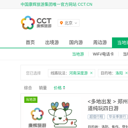
中国康辉旅游集团唯一官方网站 CCT.CN
北京
首页
出境游
国内游
周边游
当地
当地游
WiFi/电话卡
当
您已选择
线路玩法：
河南深度游
目的地：
洛阳
综合
销量
价格
当地游
<多地出发 > 
道纯玩四日游
超值行程
毕业季旅行
目的地：洛阳、焦作、登