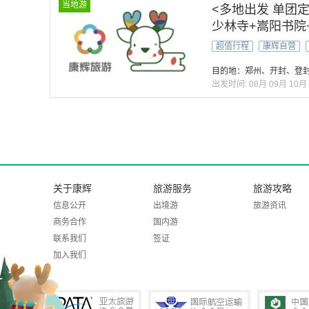
当地游
<多地出发 单团
少林寺+嵩阳书院
门石窟
超值行程
康辉自营
目的地：郑州、开封、登
出发时间:
08月
09月
10月
关于康辉
旅游服务
旅游攻略
信息公开
出境游
旅游资讯
商务合作
国内游
联系我们
签证
加入我们