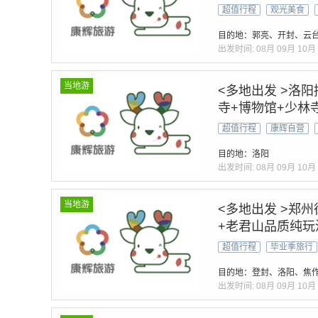
超值行程
观光美食
目的地：郭亮、开封、云
出发时间:
08月
09月
10月
当地游
<多地出发 >洛
寺+博物馆+少林
超值行程
康辉自营
目的地：洛阳
出发时间:
08月
09月
10月
当地游
<多地出发 >郑
+老君山品质纯玩
超值行程
毕业季旅行
目的地：登封、洛阳、焦
出发时间:
08月
09月
10月