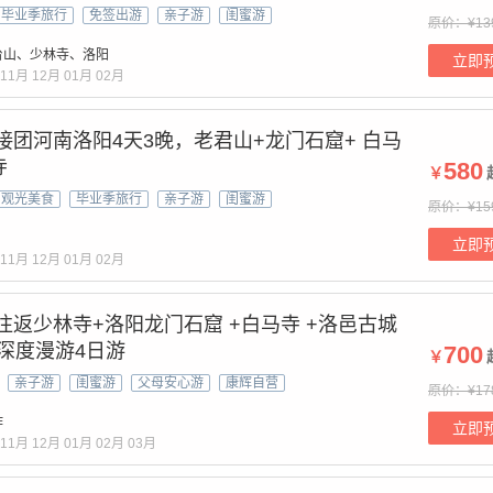
毕业季旅行
免签出游
亲子游
闺蜜游
原价：¥13
台山、少林寺、洛阳
立即
11月
12月
01月
02月
阳接团河南洛阳4天3晚，老君山+龙门石窟+ 白马
寺
580
￥
观光美食
毕业季旅行
亲子游
闺蜜游
原价：¥15
立即
11月
12月
01月
02月
州往返少林寺+洛阳龙门石窟 +白马寺 +洛邑古城
深度漫游4日游
700
￥
亲子游
闺蜜游
父母安心游
康辉自营
原价：¥17
作
立即
11月
12月
01月
02月
03月