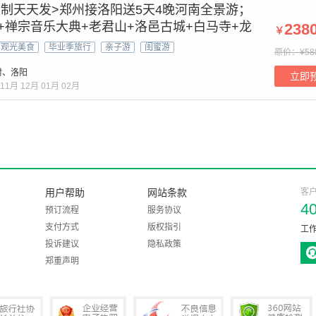
定制天天发>郑州接洛阳送5天4晚河南全景游；
+禅宗音乐大典+老君山+洛邑古城+白马寺+龙
238
￥
观光美食
毕业季旅行
亲子游
闺蜜游
原价：¥58
封、洛阳
立即
11月
12月
01月
02月
用户帮助
网站条款
客
4
预订流程
服务协议
支付方式
版权指引
工作
投诉建议
隐私政策
郑重声明