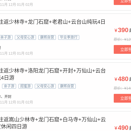
立即
11月
12月
01月
02月
州往返少林寺+龙门石窟+老君山+云台山纯玩4日
390
￥
亲子游
父母安心游
康辉自营
毕业季旅行
原价：¥12
封
立即
11月
12月
01月
02月
州往返少林寺+洛阳龙门石窟+开封+万仙山+云台
4日游
480
￥
亲子游
闺蜜游
父母安心游
康辉自营
原价：¥14
作、开封
立即
11月
12月
01月
02月
州往返嵩山少林寺+龙门石窟+白马寺+万仙山+云
度休闲四日游
490
￥