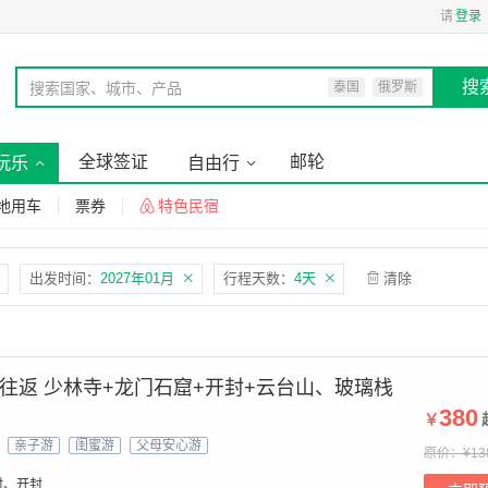
请
登录
搜
搜索国家、城市、产品
泰国
俄罗斯
全球签证
邮轮
玩乐
自由行
地用车
票券
特色民宿
出发时间：
2027年01月
行程天数：
4天
清除
郑州往返 少林寺+龙门石窟+开封+云台山、玻璃栈
380
￥
亲子游
闺蜜游
父母安心游
原价：¥13
封、开封