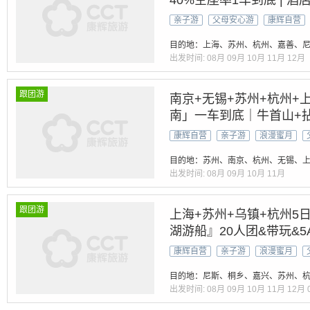
40%空座率1车到底 | 酒店
5A景区【留园+山塘街+
亲子游
父母安心游
康辉自营
湖】3自助早餐+2特色午
目的地：上海、苏州、杭州、嘉善、
出发时间:
08月
09月
10月
11月
12月
跟团游
南京+无锡+苏州+杭州+
南」一车到底｜牛首山+拈
乡
康辉自营
亲子游
浪漫蜜月
目的地：苏州、南京、杭州、无锡、
出发时间:
08月
09月
10月
11月
跟团游
上海+苏州+乌镇+杭州5
湖游船』20人团&带玩&5
塘|乌镇西栅|水韵西湖·接
康辉自营
亲子游
浪漫蜜月
标
目的地：尼斯、桐乡、嘉兴、苏州、杭
出发时间:
08月
09月
10月
11月
12月