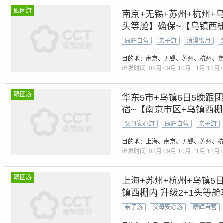
跟团游
南京+无锡+苏州+杭州+乌
头等舱】确保~【乌镇西
园+寒山寺】5A双水乡【
康辉自营
亲子游
浪漫蜜月
经汉服双体验】60元三正
目的地：南京、无锡、苏州、杭州、嘉
出发时间:
08月
09月
10月
11月
12月
跟团游
华东5市+乌镇6日5晚跟团
宿~【南京市区+乌镇西
世遗｜西湖西塘双游船｜
父母安心游
康辉自营
亲子游
宴&水乡餐】南京进24小
目的地：上海、南京、无锡、苏州、杭
出发时间:
08月
09月
10月
11月
12月
跟团游
上海+苏州+杭州+乌镇5日
镇西栅内 升级2+1头等舱
西塘双游船 汉服抄经】精讲
亲子游
父母安心游
康辉自营
~【素斋 御茶宴 西塘宴】