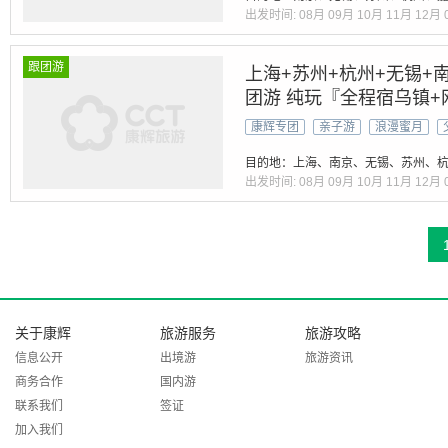
出发时间:
08月
09月
10月
11月
12月
跟团游
上海+苏州+杭州+无锡+南
团游 纯玩『全程宿乌镇
5A3水乡 乌镇+南浔+
康辉专团
亲子游
浪漫蜜月
~【50湖鲜餐+50御茶宴
目的地：上海、南京、无锡、苏州、杭
出发时间:
08月
09月
10月
11月
12月
关于康辉
旅游服务
旅游攻略
信息公开
出境游
旅游资讯
商务合作
国内游
联系我们
签证
加入我们