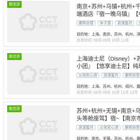
跟团游
南京+苏州+乌镇+杭州+
端酒店『宿一晚乌镇』【中
卡乌镇西栅日与夜-登雷峰
康辉自营
亲子游
浪漫蜜月
城】魔都【质量保证】放
目的地：上海、南京、苏州、杭州、淳
出发时间:
08月
09月
10月
11月
跟团游
上海迪士尼（Disney）+
小团』【悠享迪士尼】纯玩
乡 乌镇西塘丨网红西栅 
父母安心游
浪漫蜜月
康辉自营
留园 漫游西湖丨高餐标4
目的地：上海、苏州、杭州、绍兴、嘉
出发时间:
08月
09月
10月
11月
12月
跟团游
苏州+杭州+无锡+南京+乌
头等舱座驾】宿~【南京
双绝（拙政园+寒山寺）经
浪漫蜜月
父母安心游
康辉自营
抄经】60元三正餐 南进杭
目的地：南京、无锡、苏州、杭州、嘉