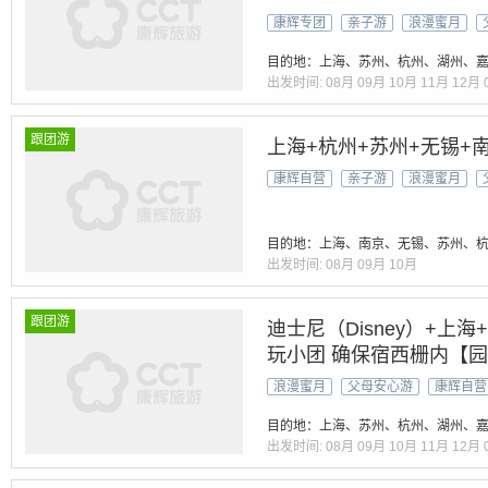
宴+60网红素斋『赠西湖
康辉专团
亲子游
浪漫蜜月
时接
目的地：上海、苏州、杭州、湖州、嘉
出发时间:
08月
09月
10月
11月
12月
跟团游
上海+杭州+苏州+无锡+
康辉自营
亲子游
浪漫蜜月
目的地：上海、南京、无锡、苏州、
出发时间:
08月
09月
10月
跟团游
迪士尼（Disney）+上海
玩小团 确保宿西栅内【
5A三水乡｜品50元御茶
浪漫蜜月
父母安心游
康辉自营
+抄经体验】24小时接送
目的地：上海、苏州、杭州、湖州、嘉
出发时间:
08月
09月
10月
11月
12月