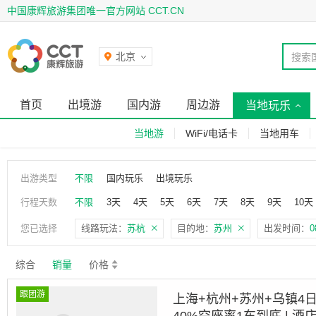
中国康辉旅游集团唯一官方网站 CCT.CN
北京
搜索
首页
出境游
国内游
周边游
当地玩乐
当地游
WiFi/电话卡
当地用车
出游类型
不限
国内玩乐
出境玩乐
行程天数
不限
3天
4天
5天
6天
7天
8天
9天
10天
您已选择
线路玩法：
苏杭
目的地：
苏州
出发时间：
0
综合
销量
价格
跟团游
上海+杭州+苏州+乌镇4