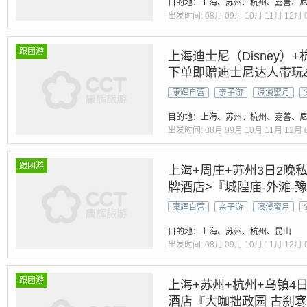
目的地：上海、苏州、杭州、嘉善、
出发时间:
08月
09月
10月
11月
12月
跟团游
上海迪士尼（Disney）+
下单即赠迪士尼达人带玩&
政园|灵隐飞来峰|VIP入
康辉自营
亲子游
浪漫蜜月
晚住宿·外滩免费寄存
目的地：上海、苏州、杭州、嘉善、
出发时间:
08月
09月
10月
11月
12月
跟团游
上海+周庄+苏州3日2晚私
牌酒店>『城隍庙-外滩-
赠送景交-苏州园林：拙政
康辉自营
亲子游
浪漫蜜月
塔”【包车游】
目的地：上海、苏州、杭州、昆山
出发时间:
08月
09月
10月
11月
12月
跟团游
上海+苏州+杭州+乌镇4
酒店『大咖拙政园 古刹寒山