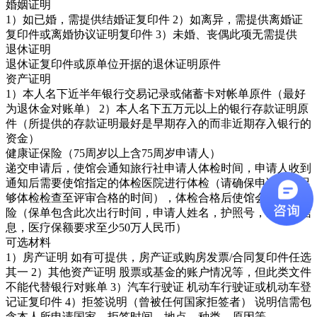
婚姻证明
1）如已婚，需提供结婚证复印件 2）如离异，需提供离婚证
复印件或离婚协议证明复印件 3）未婚、丧偶此项无需提供
退休证明
退休证复印件或原单位开据的退休证明原件
资产证明
1）本人名下近半年银行交易记录或储蓄卡对帐单原件（最好
为退休金对账单） 2）本人名下五万元以上的银行存款证明原
件（所提供的存款证明最好是早期存入的而非近期存入银行的
资金）
健康证保险（75周岁以上含75周岁申请人）
递交申请后，使馆会通知旅行社申请人体检时间，申请人收到
通知后需要使馆指定的体检医院进行体检（请确保申请预留足
够体检检查至评审合格的时间），体检合格后使馆会通知上保
险（保单包含此次出行时间，申请人姓名，护照号，生日等信
息，医疗保额要求至少50万人民币）
可选材料
1）房产证明 如有可提供，房产证或购房发票/合同复印件任选
其一 2）其他资产证明 股票或基金的账户情况等，但此类文件
不能代替银行对账单 3）汽车行驶证 机动车行驶证或机动车登
记证复印件 4）拒签说明（曾被任何国家拒签者） 说明信需包
含本人所申请国家，拒签时间，地点，种类，原因等