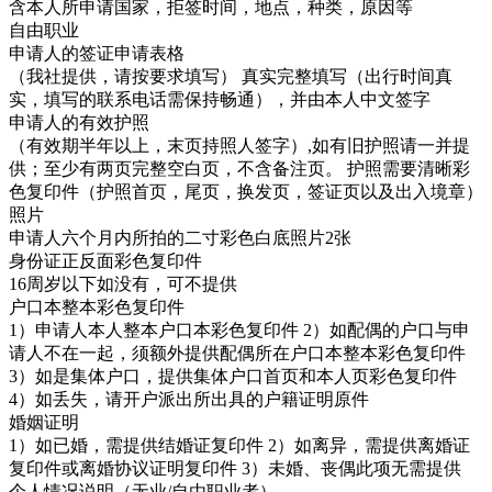
含本人所申请国家，拒签时间，地点，种类，原因等
自由职业
申请人的签证申请表格
（我社提供，请按要求填写） 真实完整填写（出行时间真
实，填写的联系电话需保持畅通），并由本人中文签字
申请人的有效护照
（有效期半年以上，末页持照人签字）,如有旧护照请一并提
供；至少有两页完整空白页，不含备注页。 护照需要清晰彩
色复印件（护照首页，尾页，换发页，签证页以及出入境章）
照片
申请人六个月内所拍的二寸彩色白底照片2张
身份证正反面彩色复印件
16周岁以下如没有，可不提供
户口本整本彩色复印件
1）申请人本人整本户口本彩色复印件 2）如配偶的户口与申
请人不在一起，须额外提供配偶所在户口本整本彩色复印件
3）如是集体户口，提供集体户口首页和本人页彩色复印件
4）如丢失，请开户派出所出具的户籍证明原件
婚姻证明
1）如已婚，需提供结婚证复印件 2）如离异，需提供离婚证
复印件或离婚协议证明复印件 3）未婚、丧偶此项无需提供
个人情况说明（无业/自由职业者）