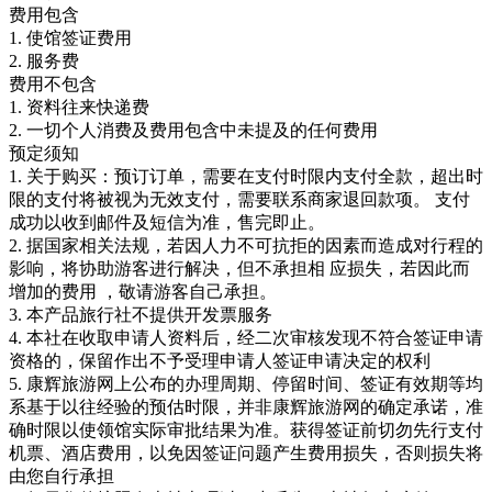
费用包含
1. 使馆签证费用
2. 服务费
费用不包含
1. 资料往来快递费
2. 一切个人消费及费用包含中未提及的任何费用
预定须知
1. 关于购买：预订订单，需要在支付时限内支付全款，超出时
限的支付将被视为无效支付，需要联系商家退回款项。 支付
成功以收到邮件及短信为准，售完即止。
2. 据国家相关法规，若因人力不可抗拒的因素而造成对行程的
影响，将协助游客进行解决，但不承担相 应损失，若因此而
增加的费用 ，敬请游客自己承担。
3. 本产品旅行社不提供开发票服务
4. 本社在收取申请人资料后，经二次审核发现不符合签证申请
资格的，保留作出不予受理申请人签证申请决定的权利
5. 康辉旅游网上公布的办理周期、停留时间、签证有效期等均
系基于以往经验的预估时限，并非康辉旅游网的确定承诺，准
确时限以使领馆实际审批结果为准。获得签证前切勿先行支付
机票、酒店费用，以免因签证问题产生费用损失，否则损失将
由您自行承担