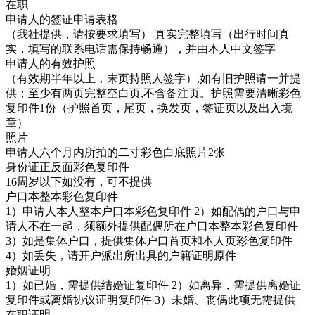
在职
申请人的签证申请表格
（我社提供，请按要求填写） 真实完整填写（出行时间真
实，填写的联系电话需保持畅通），并由本人中文签字
申请人的有效护照
（有效期半年以上，末页持照人签字）,如有旧护照请一并提
供；至少有两页完整空白页,不含备注页。护照需要清晰彩色
复印件1份（护照首页，尾页，换发页，签证页以及出入境
章）
照片
申请人六个月内所拍的二寸彩色白底照片2张
身份证正反面彩色复印件
16周岁以下如没有，可不提供
户口本整本彩色复印件
1）申请人本人整本户口本彩色复印件 2）如配偶的户口与申
请人不在一起，须额外提供配偶所在户口本整本彩色复印件
3）如是集体户口，提供集体户口首页和本人页彩色复印件
4）如丢失，请开户派出所出具的户籍证明原件
婚姻证明
1）如已婚，需提供结婚证复印件 2）如离异，需提供离婚证
复印件或离婚协议证明复印件 3）未婚、丧偶此项无需提供
在职证明