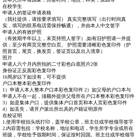
在校学生
申请人的签证申请表格
（我社提供，请按要求填写） 真实完整填写（出行时间真
实，填写的联系电话需保持畅通），并由本人中文签字
申请人的有效护照
（有效期半年以上，末页持照人签字）,如有旧护照请一并提
供；至少有两页完整空白页。 护照需要清晰彩色复印件（护
照首页，尾页，换发页，签证页以及出入境章）
照片
申请人六个月内所拍的二寸彩色白底照片2张
身份证正反面彩色复印件
16周岁以下如没有，可不提供
户口本整本彩色复印件
1）申请人本人整本户口本彩色复印件 2）如父母的户口本与
申请人不在一起，须额外提供父母所在户口本整本彩色复印件
3）如是集体户口，提供集体户口首页和本人页彩色复印件
4）如丢失，请开户派出所出具的户籍证明原件
在校证明
1.使用学校抬头纸打印，盖学校公章，班主任或学校领导签字
2.内容需包括：学校名称，地址和电话，学生所学专业或所在
班级，学校给予假期时间，保证按时回国。班主任或学校领导