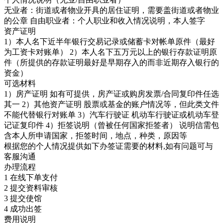
无业者：街道或者物业开具的居住证明，需要盖街道或者物业
的公章 自由职业者：个人职业和收入情况说明，本人签字
资产证明
1）本人名下近半年银行交易记录或储蓄卡对帐单原件（最好
为工资卡对账单） 2）本人名下五万元以上的银行存款证明原
件（所提供的存款证明最好是早期存入的而非近期存入银行的
资金）
可选材料
1）房产证明 如有可提供，房产证或购房发票/合同复印件任选
其一 2）其他资产证明 股票或基金的账户情况等，但此类文件
不能代替银行对账单 3）汽车行驶证 机动车行驶证或机动车登
记证复印件 4）拒签说明（曾被任何国家拒签者） 说明信需包
含本人所申请国家，拒签时间，地点，种类，原因等
根据您的个人情况提供如下办签证需要的材料,如有问题可与
客服沟通
办理流程
1
在线下单支付
2
提交资料审核
3
提交使馆
4
成功出签
费用说明