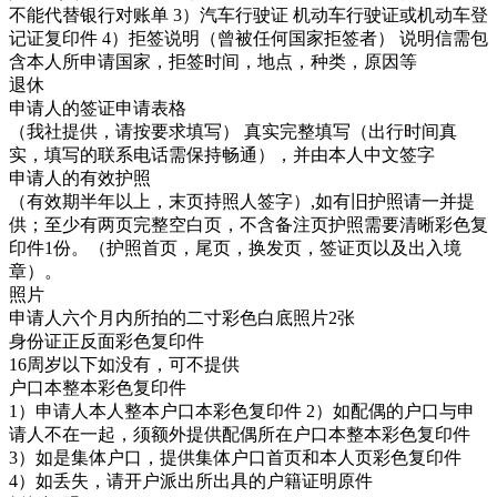
不能代替银行对账单 3）汽车行驶证 机动车行驶证或机动车登
记证复印件 4）拒签说明（曾被任何国家拒签者） 说明信需包
含本人所申请国家，拒签时间，地点，种类，原因等
退休
申请人的签证申请表格
（我社提供，请按要求填写） 真实完整填写（出行时间真
实，填写的联系电话需保持畅通），并由本人中文签字
申请人的有效护照
（有效期半年以上，末页持照人签字）,如有旧护照请一并提
供；至少有两页完整空白页，不含备注页护照需要清晰彩色复
印件1份。（护照首页，尾页，换发页，签证页以及出入境
章）。
照片
申请人六个月内所拍的二寸彩色白底照片2张
身份证正反面彩色复印件
16周岁以下如没有，可不提供
户口本整本彩色复印件
1）申请人本人整本户口本彩色复印件 2）如配偶的户口与申
请人不在一起，须额外提供配偶所在户口本整本彩色复印件
3）如是集体户口，提供集体户口首页和本人页彩色复印件
4）如丢失，请开户派出所出具的户籍证明原件