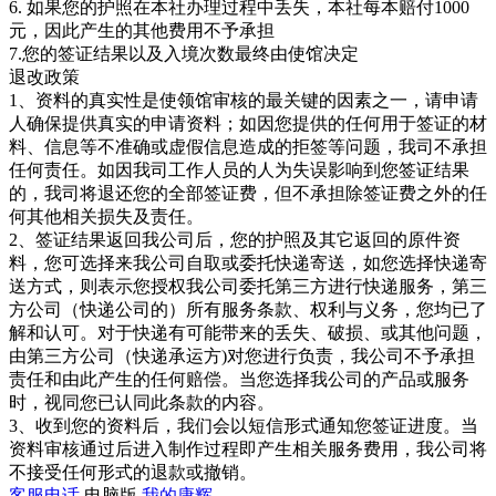
6. 如果您的护照在本社办理过程中丢失，本社每本赔付1000
元，因此产生的其他费用不予承担
7.您的签证结果以及入境次数最终由使馆决定
退改政策
1、资料的真实性是使领馆审核的最关键的因素之一，请申请
人确保提供真实的申请资料；如因您提供的任何用于签证的材
料、信息等不准确或虚假信息造成的拒签等问题，我司不承担
任何责任。如因我司工作人员的人为失误影响到您签证结果
的，我司将退还您的全部签证费，但不承担除签证费之外的任
何其他相关损失及责任。
2、签证结果返回我公司后，您的护照及其它返回的原件资
料，您可选择来我公司自取或委托快递寄送，如您选择快递寄
送方式，则表示您授权我公司委托第三方进行快递服务，第三
方公司（快递公司的）所有服务条款、权利与义务，您均已了
解和认可。对于快递有可能带来的丢失、破损、或其他问题，
由第三方公司（快递承运方)对您进行负责，我公司不予承担
责任和由此产生的任何赔偿。当您选择我公司的产品或服务
时，视同您已认同此条款的内容。
3、收到您的资料后，我们会以短信形式通知您签证进度。当
资料审核通过后进入制作过程即产生相关服务费用，我公司将
不接受任何形式的退款或撤销。
客服电话
电脑版
我的康辉