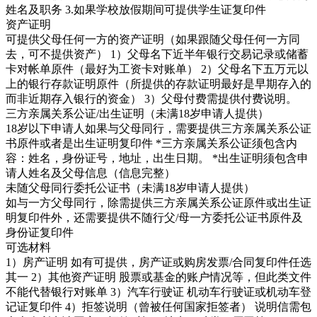
姓名及职务 3.如果学校放假期间可提供学生证复印件
资产证明
可提供父母任何一方的资产证明（如果跟随父母任何一方同
去，可不提供资产） 1）父母名下近半年银行交易记录或储蓄
卡对帐单原件（最好为工资卡对账单） 2）父母名下五万元以
上的银行存款证明原件（所提供的存款证明最好是早期存入的
而非近期存入银行的资金） 3）父母付费需提供付费说明。
三方亲属关系公证/出生证明（未满18岁申请人提供）
18岁以下申请人如果与父母同行，需要提供三方亲属关系公证
书原件或者是出生证明复印件 *三方亲属关系公证须包含内
容：姓名，身份证号，地址，出生日期。 *出生证明须包含申
请人姓名及父母信息（信息完整）
未随父母同行委托公证书（未满18岁申请人提供）
如与一方父母同行，除需提供三方亲属关系公证原件或出生证
明复印件外，还需要提供不随行父/母一方委托公证书原件及
身份证复印件
可选材料
1）房产证明 如有可提供，房产证或购房发票/合同复印件任选
其一 2）其他资产证明 股票或基金的账户情况等，但此类文件
不能代替银行对账单 3）汽车行驶证 机动车行驶证或机动车登
记证复印件 4）拒签说明（曾被任何国家拒签者） 说明信需包