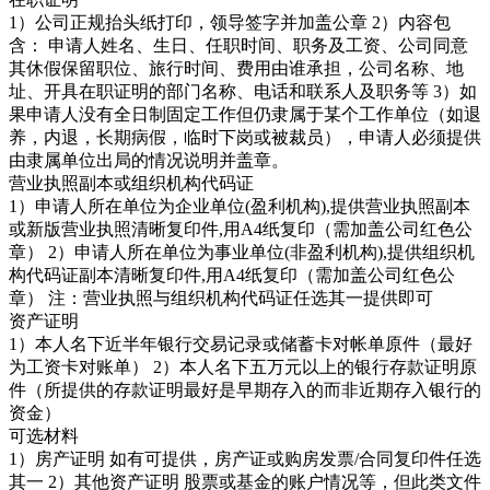
1）公司正规抬头纸打印，领导签字并加盖公章 2）内容包
含： 申请人姓名、生日、任职时间、职务及工资、公司同意
其休假保留职位、旅行时间、费用由谁承担，公司名称、地
址、开具在职证明的部门名称、电话和联系人及职务等 3）如
果申请人没有全日制固定工作但仍隶属于某个工作单位（如退
养，内退，长期病假，临时下岗或被裁员），申请人必须提供
由隶属单位出局的情况说明并盖章。
营业执照副本或组织机构代码证
1）申请人所在单位为企业单位(盈利机构),提供营业执照副本
或新版营业执照清晰复印件,用A4纸复印（需加盖公司红色公
章） 2）申请人所在单位为事业单位(非盈利机构),提供组织机
构代码证副本清晰复印件,用A4纸复印（需加盖公司红色公
章） 注：营业执照与组织机构代码证任选其一提供即可
资产证明
1）本人名下近半年银行交易记录或储蓄卡对帐单原件（最好
为工资卡对账单） 2）本人名下五万元以上的银行存款证明原
件（所提供的存款证明最好是早期存入的而非近期存入银行的
资金）
可选材料
1）房产证明 如有可提供，房产证或购房发票/合同复印件任选
其一 2）其他资产证明 股票或基金的账户情况等，但此类文件