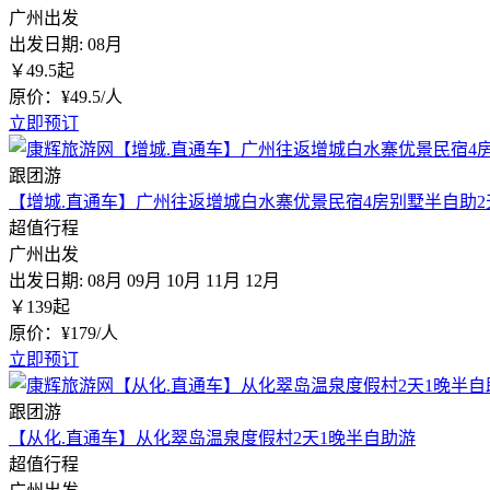
广州出发
出发日期:
08月
￥
49.5
起
原价：¥49.5/人
立即预订
跟团游
【增城.直通车】广州往返增城白水寨优景民宿4房别墅半自助2
超值行程
广州出发
出发日期:
08月
09月
10月
11月
12月
￥
139
起
原价：¥179/人
立即预订
跟团游
【从化.直通车】从化翠岛温泉度假村2天1晚半自助游
超值行程