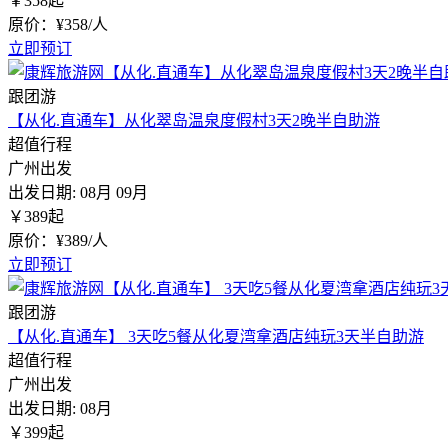
￥
358
起
原价：¥358/人
立即预订
跟团游
【从化.直通车】从化翠岛温泉度假村3天2晚半自助游
超值行程
广州出发
出发日期:
08月
09月
￥
389
起
原价：¥389/人
立即预订
跟团游
【从化.直通车】 3天吃5餐从化夏湾拿酒店纯玩3天半自助游
超值行程
广州出发
出发日期:
08月
￥
399
起