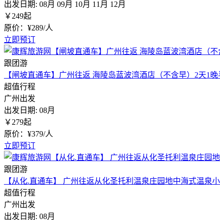
出发日期:
08月
09月
10月
11月
12月
￥
249
起
原价：¥289/人
立即预订
跟团游
【闸坡直通车】广州往返 海陵岛蓝波湾酒店（不含早）2天1晚
超值行程
广州出发
出发日期:
08月
￥
279
起
原价：¥379/人
立即预订
跟团游
【从化.直通车】 广州往返从化圣托利温泉庄园地中海式温泉小
超值行程
广州出发
出发日期:
08月