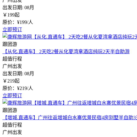
广州出发
出发日期:
08月
￥
199
起
原价：¥199/人
立即预订
跟团游
【从化.直通车】 2天吃2餐从化夏湾拿酒店纯玩2天半自助游
超值行程
广州出发
出发日期:
08月
￥
219
起
原价：¥219/人
立即预订
跟团游
【增城.直通车】广州往返增城白水寨优景民宿4房别墅半自助3
超值行程
广州出发