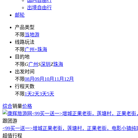
国内自由行
出境自由行
邮轮
产品类型
不限
当地游
线路玩法
不限
广州+珠海
目的地
不限
G
广州
S
深圳
Z
珠海
出发时间
不限
08月
09月
10月
11月
12月
行程天数
不限
1天
2天
3天
5天
综合
销量
价格
跟团游
<99买一送一>增城正果老街，莲塘村，正果老街，电影小镇纯
超值行程