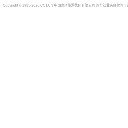
Copyright © 1985-2026 CCT.CN 中国康辉旅游集团有限公司 旅行社业务经营许可证
PATA亚太旅游协会会员
IATA国际航空运输协会会员
中国旅行社协会会长单位