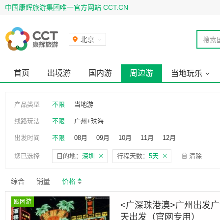
中国康辉旅游集团唯一官方网站 CCT.CN
北京
搜索
首页
出境游
国内游
周边游
当地玩乐
产品类型
不限
当地游
线路玩法
不限
广州+珠海
出发时间
不限
08月
09月
10月
11月
12月
您已选择
目的地：
深圳
行程天数：
5天
清除
综合
销量
价格
跟团游
<广深珠港澳>广州出发
天出发（官网专用）