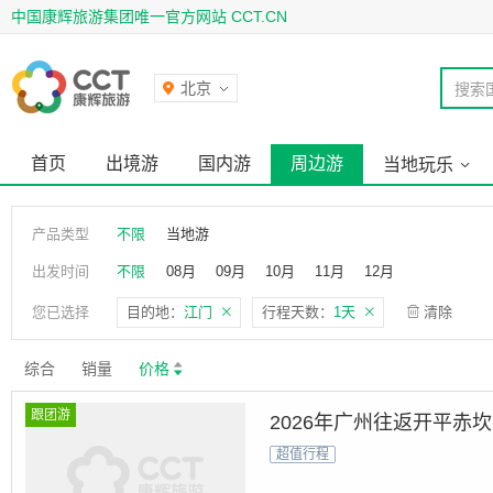
中国康辉旅游集团唯一官方网站 CCT.CN
北京
搜索
首页
出境游
国内游
周边游
当地玩乐
产品类型
不限
当地游
出发时间
不限
08月
09月
10月
11月
12月
您已选择
目的地：
江门
行程天数：
1天
清除
综合
销量
价格
跟团游
2026年广州往返开平赤
超值行程