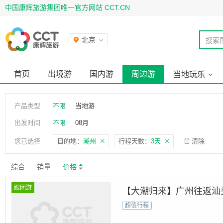
中国康辉旅游集团唯一官方网站 CCT.CN
北京
搜索
首页
出境游
国内游
周边游
当地玩乐
产品类型
不限
当地游
出发时间
不限
08月
您已选择
目的地：
潮州
行程天数：
3天
清除
综合
销量
价格
跟团游
【大潮归来】广州往返汕头
超值行程