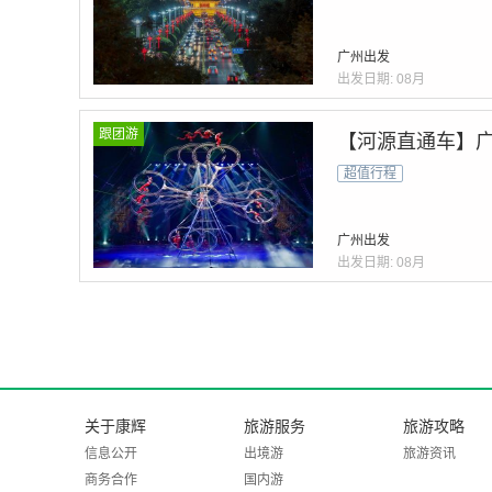
广州出发
出发日期:
08月
跟团游
【河源直通车】广
超值行程
广州出发
出发日期:
08月
关于康辉
旅游服务
旅游攻略
信息公开
出境游
旅游资讯
商务合作
国内游