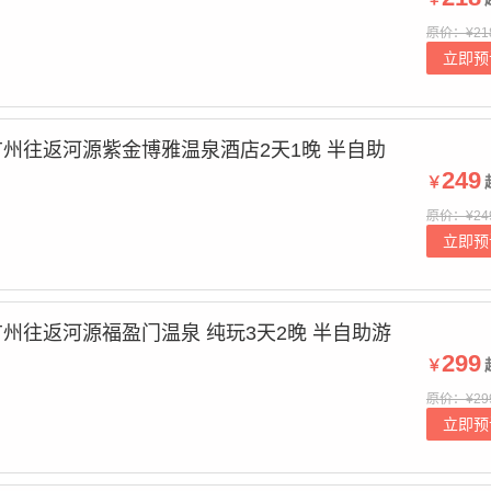
原价：¥21
立即预
州往返河源紫金博雅温泉酒店2天1晚 半自助
249
￥
原价：¥24
立即预
州往返河源福盈门温泉 纯玩3天2晚 半自助游
299
￥
原价：¥29
立即预