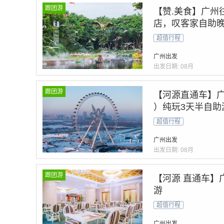
跟团游
【赞.美食】广州
店，叹客家自助
超值行程
广州出发
出发日期:
08月
跟团游
【河源直通车】广
）纯玩3天半自助
超值行程
广州出发
出发日期:
08月
跟团游
【河源 直通车】
游
超值行程
广州出发