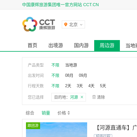
中国康辉旅游集团唯一官方网站 CCT.CN
北京
首页
出境游
国内游
周边游
当地
产品类型
不限
当地游
出发时间
不限
08月
09月
行程天数
不限
2天
3天
4天
5天
您已选择
目的地：
河源
清除
综合
销量
价格
跟团游
【河源直通车】广
超值行程