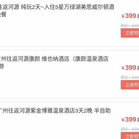
往返河源 纯玩2天~入住5星万绿湖美思威尔顿酒
晚餐
399
￥
原价：¥39
立即预
州往返河源康颜 维也纳酒店（康颜温泉酒店
游
399
￥
原价：¥39
立即预
广州往返河源紫金博雅温泉酒店3天2晚 半自助
399
￥
原价：¥39
立即预