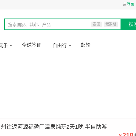
请
登录
搜
搜索国家、城市、产品
泰国
俄罗斯
全球签证
邮轮
玩乐
自由行
州往返河源福盈门温泉纯玩2天1晚 半自助游
218
￥