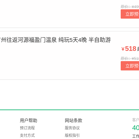
原价：¥49
立即预
州往返河源福盈门温泉 纯玩5天4晚 半自助游
518
￥
原价：¥51
立即预
用户帮助
网站条款
客
4
预订流程
服务协议
支付方式
版权指引
工作