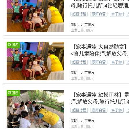
母,随行托儿所,4钻轻奢酒
超值行程
康辉自营
亲子游
昆明、北京出发
出发日期:
08月
跟团游
【宠妻遛娃·大自然勋章】
<含儿童陪伴师,解放父母
超值行程
康辉自营
亲子游
昆明、北京出发
出发日期:
08月
跟团游
【宠妻遛娃·触摸雨林】昆
师,解放父母,随行托儿所,
超值行程
康辉自营
亲子游
昆明、北京出发
出发日期:
08月