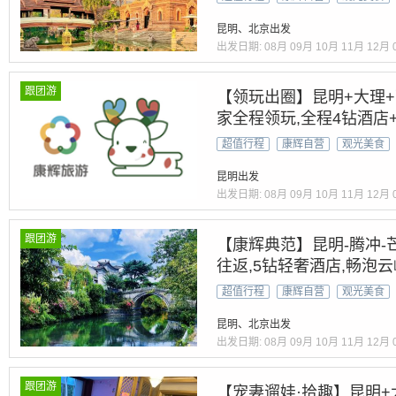
昆明、北京出发
出发日期:
08月
09月
10月
11月
12月
跟团游
【领玩出圈】昆明+大理+丽
家全程领玩,全程4钻酒店
超值行程
康辉自营
观光美食
昆明出发
出发日期:
08月
09月
10月
11月
12月
跟团游
【康辉典范】昆明-腾冲-
往返,5钻轻奢酒店,畅泡
超值行程
康辉自营
观光美食
昆明、北京出发
出发日期:
08月
09月
10月
11月
12月
跟团游
【宠妻遛娃·拾趣】昆明+