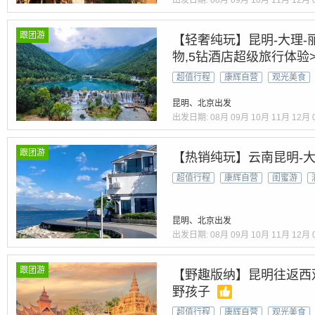
出发日期:
08月
09月
10月
11月
12月
跟团游
【轻奢纯玩】昆明-大理-
物,5钻酒店超级旅行体验
超值行程
康辉自营
观光美食
昆明、北京出发
出发日期:
08月
09月
10月
11月
12月
跟团游
【热销纯玩】云南昆明-大
超值行程
康辉自营
闺蜜游
昆明、北京出发
出发日期:
08月
09月
10月
11月
12月
跟团游
【野趣版纳】昆明往返西
野孩子
超值行程
康辉自营
观光美食