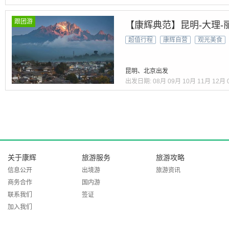
跟团游
【康辉典范】昆明-大理-
超值行程
康辉自营
观光美食
昆明、北京出发
出发日期:
08月
09月
10月
11月
12月
关于康辉
旅游服务
旅游攻略
信息公开
出境游
旅游资讯
商务合作
国内游
联系我们
签证
加入我们