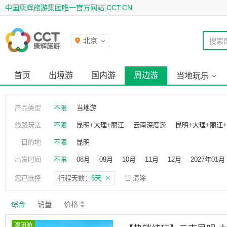
中国康辉旅游集团唯一官方网站 CCT.CN
北京
搜索
首页
出境游
国内游
周边游
当地玩乐
产品类型
不限
当地游
线路玩法
不限
昆明+大理+丽江
云南深度游
昆明+大理+丽江
目的地
不限
昆明
出发时间
不限
08月
09月
10月
11月
12月
2027年01月
2027年06月
2027年07月
2027年08月
2027
您已选择
行程天数：
6天
清除
综合
销量
价格
跟团游