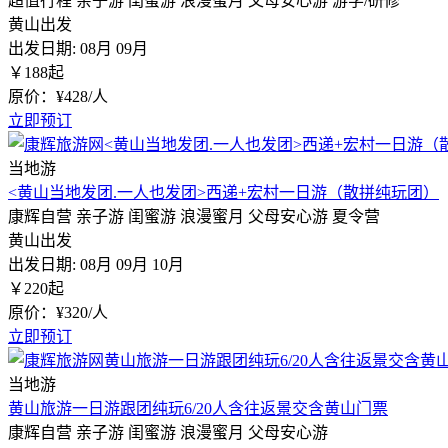
超值行程
亲子游
闺蜜游
浪漫蜜月
父母安心游
游学/研修
黄山出发
出发日期:
08月
09月
￥
188
起
原价：¥428/人
立即预订
当地游
<黄山当地发团.一人也发团>西递+宏村一日游（散拼纯玩团）
康辉自营
亲子游
闺蜜游
浪漫蜜月
父母安心游
夏令营
黄山出发
出发日期:
08月
09月
10月
￥
220
起
原价：¥320/人
立即预订
当地游
黄山旅游一日游跟团纯玩6/20人含往返景交含黄山门票
康辉自营
亲子游
闺蜜游
浪漫蜜月
父母安心游