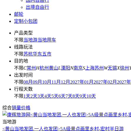
国内自由行
出境自由行
邮轮
定制小包团
产品类型
不限
当地游
当地用车
线路玩法
不限
苏杭
华东五市
目的地
不限
C
常州
H
杭州
黄山
L
溧阳
N
南京
S
上海
苏州
W
无锡
X
徐州
出发时间
不限
08月
09月
10月
11月
12月
2027年01月
2027年02月
2027
行程天数
不限
1天
2天
3天
4天
5天
6天
7天
8天
9天
10天
综合
销量
价格
当地游
<黄山当地发团.一人也发团>5A级景点画里乡村-宏村半日游