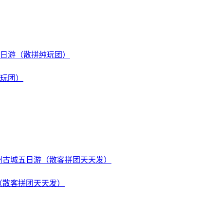
纯玩团）
（散客拼团天天发）