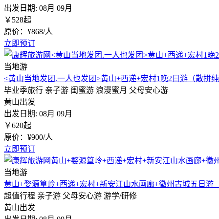
出发日期:
08月
09月
￥
528
起
原价：¥868/人
立即预订
当地游
<黄山当地发团.一人也发团>黄山+西递+宏村1晚2日游（散拼
毕业季旅行
亲子游
闺蜜游
浪漫蜜月
父母安心游
黄山出发
出发日期:
08月
09月
￥
620
起
原价：¥900/人
立即预订
当地游
黄山+婺源篁岭+西递+宏村+新安江山水画廊+徽州古城五日游
超值行程
亲子游
父母安心游
游学/研修
黄山出发