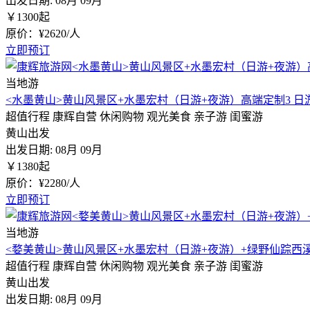
出发日期:
08月
09月
￥
1300
起
原价：¥2620/人
立即预订
当地游
<水墨黄山>黄山风景区+水墨宏村（日游+夜游）高端定制3 日
超值行程
康辉自营
休闲购物
观光美食
亲子游
闺蜜游
黄山出发
出发日期:
08月
09月
￥
1380
起
原价：¥2280/人
立即预订
当地游
<婺美黄山>黄山风景区+水墨宏村（日游+夜游）+绿野仙踪西
超值行程
康辉自营
休闲购物
观光美食
亲子游
闺蜜游
黄山出发
出发日期:
08月
09月