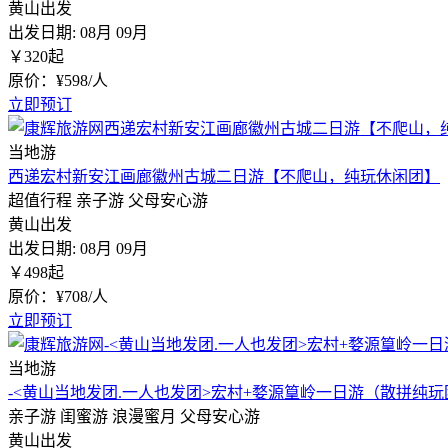
黄山出发
出发日期:
08月
09月
￥
320
起
原价：¥598/人
立即预订
当地游
西递宏村新安江画廊徽州古城二日游【不爬山，纯玩休闲团】
超值行程
亲子游
父母安心游
黄山出发
出发日期:
08月
09月
￥
498
起
原价：¥708/人
立即预订
当地游
-<黄山当地发团.一人也发团>宏村+婺源篁岭一日游（散拼纯玩
亲子游
闺蜜游
浪漫蜜月
父母安心游
黄山出发