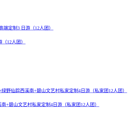
游（12人团）
溪南+碧山文艺村私家定制4日游（私家团12人团）