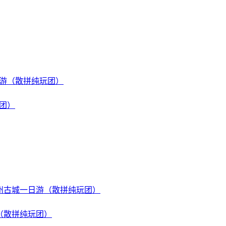
团）
（散拼纯玩团）