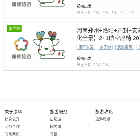
郑州出发
出发日期:
08月
09月
10月
11月
12月
跟团游
河南郑州+洛阳+开封+安
化全景】2+1航空座椅 2
房豫菜』【全景河南&世遗
康辉自营
亲子游
浪漫蜜月
游
郑州出发
出发日期:
08月
09月
关于康辉
旅游服务
旅游攻略
信息公开
出境游
旅游资讯
商务合作
国内游
联系我们
签证