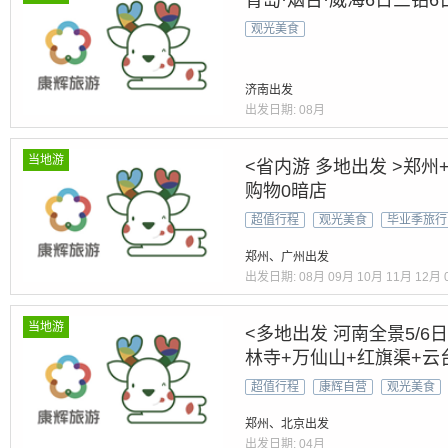
青岛·烟台·威海6日三钻6
观光美食
济南出发
出发日期:
08月
当地游
<省内游 多地出发 >郑州
购物0暗店
超值行程
观光美食
毕业季旅行
郑州、广州出发
出发日期:
08月
09月
10月
11月
12月
当地游
<多地出发 河南全景5/6
林寺+万仙山+红旗渠+云
超值行程
康辉自营
观光美食
郑州、北京出发
出发日期:
04月