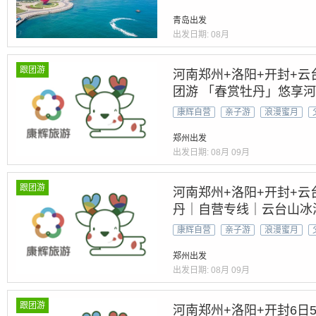
青岛出发
出发日期:
08月
跟团游
河南郑州+洛阳+开封+云
团游 「春赏牡丹」悠享河
上河园&龙门石窟&少林
康辉自营
亲子游
浪漫蜜月
郑州出发
出发日期:
08月
09月
跟团游
河南郑州+洛阳+开封+云
丹｜自营专线｜云台山冰瀑
漫游河南
康辉自营
亲子游
浪漫蜜月
郑州出发
出发日期:
08月
09月
跟团游
河南郑州+洛阳+开封6日