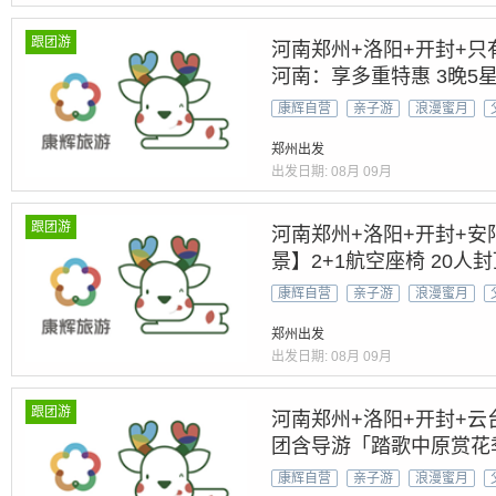
跟团游
河南郑州+洛阳+开封+只
河南：享多重特惠 3晚5
上河园+挂壁公路+云台山
康辉自营
亲子游
浪漫蜜月
站
郑州出发
出发日期:
08月
09月
跟团游
河南郑州+洛阳+开封+安
景】2+1航空座椅 20人
菜』【全景河南&世遗5A
康辉自营
亲子游
浪漫蜜月
郑州出发
出发日期:
08月
09月
跟团游
河南郑州+洛阳+开封+云
团含导游「踏歌中原赏花
龙门/隋唐洛阳城
康辉自营
亲子游
浪漫蜜月