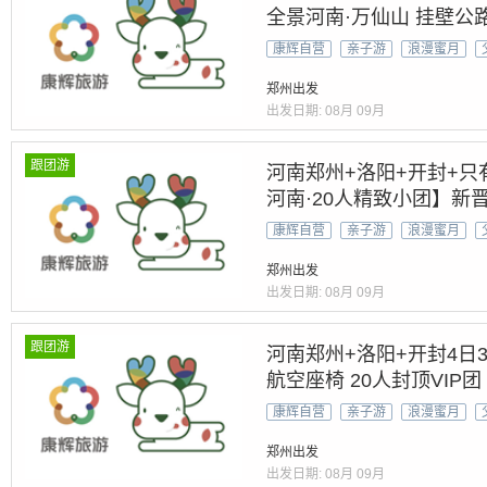
全景河南·万仙山 挂壁公路
康辉自营
亲子游
浪漫蜜月
郑州出发
出发日期:
08月
09月
跟团游
河南郑州+洛阳+开封+只
河南·20人精致小团】新晋
景|深度玩转云台山水+龙
康辉自营
亲子游
浪漫蜜月
当地游
郑州出发
出发日期:
08月
09月
跟团游
河南郑州+洛阳+开封4日3
航空座椅 20人封顶VI
景河南&世遗5A景区&禅
康辉自营
亲子游
浪漫蜜月
郑州出发
出发日期:
08月
09月