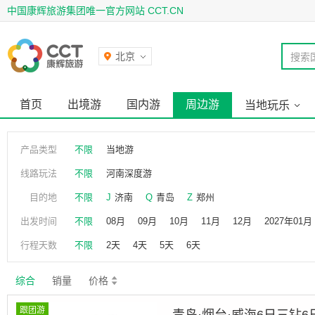
中国康辉旅游集团唯一官方网站 CCT.CN
北京
搜索
首页
出境游
国内游
周边游
当地玩乐
产品类型
不限
当地游
线路玩法
不限
河南深度游
目的地
不限
J
济南
Q
青岛
Z
郑州
出发时间
不限
08月
09月
10月
11月
12月
2027年01月
2027年06月
行程天数
不限
2天
4天
5天
6天
综合
销量
价格
跟团游