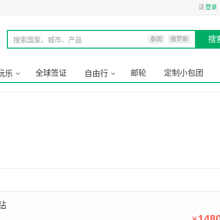
请
登录
搜
搜索国家、城市、产品
泰国
俄罗斯
全球签证
邮轮
定制小包团
玩乐
自由行
钻
148
￥