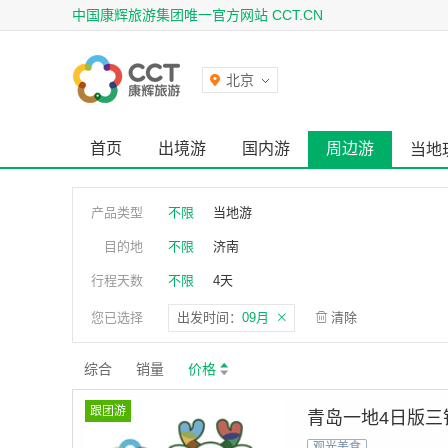
中国康辉旅游集团唯一官方网站 CCT.CN
北京
首页
出境游
国内游
周边游
当地
产品类型
不限
当地游
目的地
不限
济南
行程天数
不限
4天
您已选择
出发时间：
09月
清除
综合
销量
价格
跟团游
青岛一地4日版三
观光美食