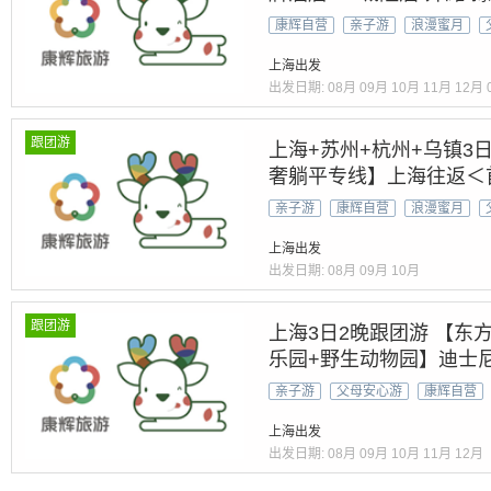
赠送景交-苏州园林：拙政
康辉自营
亲子游
浪漫蜜月
塔”【包车游】
上海出发
出发日期:
08月
09月
10月
11月
12月
跟团游
上海+苏州+杭州+乌镇3
奢躺平专线】上海往返＜
西栅/老邮局慢时光•末站
亲子游
康辉自营
浪漫蜜月
腾+小众避人潮！
上海出发
出发日期:
08月
09月
10月
跟团游
上海3日2晚跟团游 【东
乐园+野生动物园】迪士
牌酒店 含丰盛自助早餐
亲子游
父母安心游
康辉自营
上海出发
出发日期:
08月
09月
10月
11月
12月