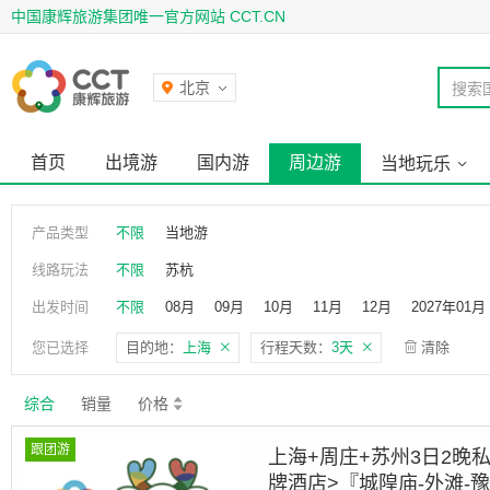
中国康辉旅游集团唯一官方网站 CCT.CN
北京
搜索
首页
出境游
国内游
周边游
当地玩乐
产品类型
不限
当地游
线路玩法
不限
苏杭
出发时间
不限
08月
09月
10月
11月
12月
2027年01月
您已选择
目的地：
上海
行程天数：
3天
清除
综合
销量
价格
跟团游
上海+周庄+苏州3日2晚私
牌酒店>『城隍庙-外滩-