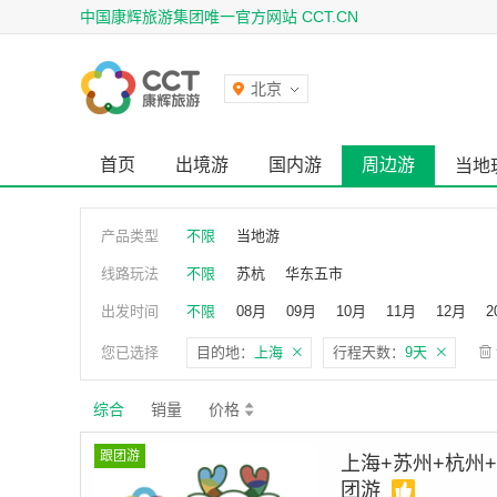
中国康辉旅游集团唯一官方网站 CCT.CN
北京
首页
出境游
国内游
周边游
当地
产品类型
不限
当地游
线路玩法
不限
苏杭
华东五市
出发时间
不限
08月
09月
10月
11月
12月
2
2027年06月
您已选择
目的地：
上海
行程天数：
9天
综合
销量
价格
跟团游
上海+苏州+杭州
团游