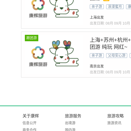
亲子游
浪漫蜜月
上海出发
出发日期:
08月
09月
10月
跟团游
上海+苏州+杭州
团游 纯玩 网红
+升级1晚景区拈
亲子游
父母安心游
游】逛园林 享美食
南京出发
出发日期:
08月
09月
10月
关于康辉
旅游服务
旅游攻略
信息公开
出境游
旅游资讯
商务合作
国内游