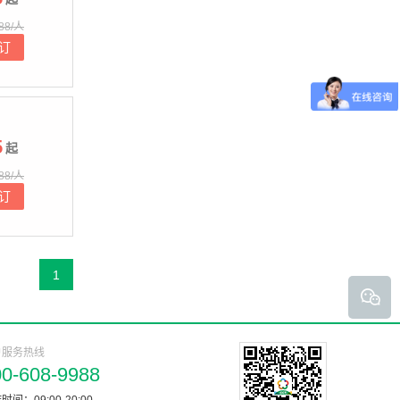
88/人
订
5
起
88/人
订
1
户服务热线
00-608-9988