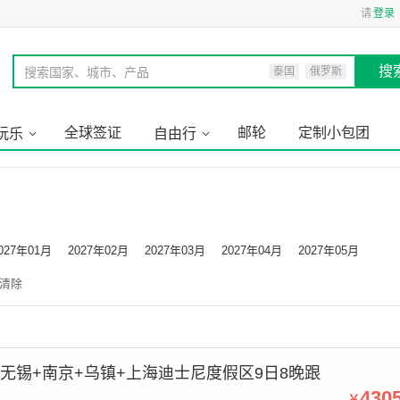
请
登录
搜
搜索国家、城市、产品
泰国
俄罗斯
全球签证
邮轮
定制小包团
玩乐
自由行
027年01月
2027年02月
2027年03月
2027年04月
2027年05月
清除
+无锡+南京+乌镇+上海迪士尼度假区9日8晚跟
430
￥