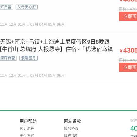
康辉自营
父母安心游
原价：¥78
立即预
11月
12月
01月
...
03月
04月
05月
06月
+无锡+南京+乌镇+上海迪士尼度假区9日8晚跟
~【牛首山 总统府 大报恩寺】住宿~『优选宿乌镇
430
￥
花湾客栈』赠送~【三游船 经典三水乡 精华四夜
康辉自营
浪漫蜜月
原价：¥78
 24小时接送
立即预
11月
12月
01月
...
03月
04月
05月
06月
用户帮助
网站条款
客
4
预订流程
服务协议
支付方式
版权指引