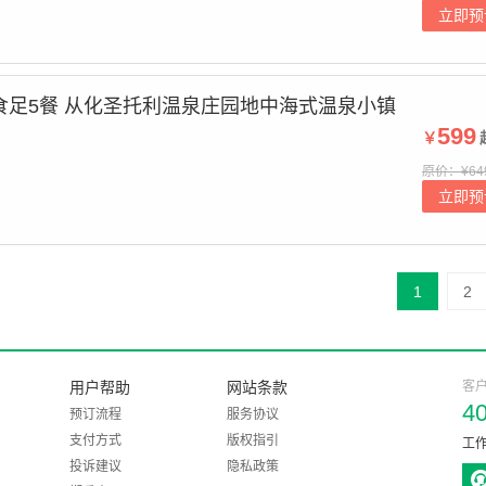
立即预
食足5餐 从化圣托利温泉庄园地中海式温泉小镇
599
￥
原价：¥64
立即预
1
2
用户帮助
网站条款
客
4
预订流程
服务协议
支付方式
版权指引
工作
投诉建议
隐私政策