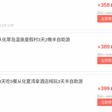
358
￥
原价：¥35
立即预
11月
12月
从化翠岛温泉度假村3天2晚半自助游
389
￥
原价：¥38
立即预
 3天吃5餐从化夏湾拿酒店纯玩3天半自助游
399
￥
原价：¥39
立即预