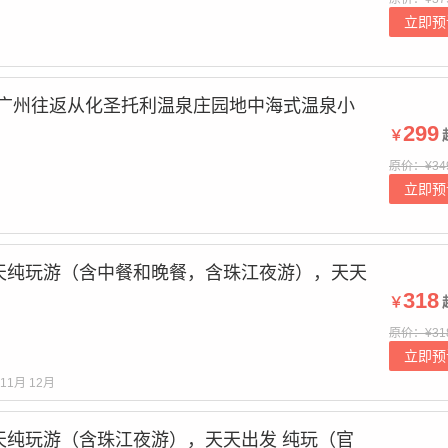
立即预
 广州往返从化圣托利温泉庄园地中海式温泉小
299
￥
原价：¥34
立即预
天纯玩游（含中餐和晚餐，含珠江夜游），天天
）
318
￥
原价：¥31
立即预
11月
12月
天纯玩游（含珠江夜游），天天出发 纯玩（官