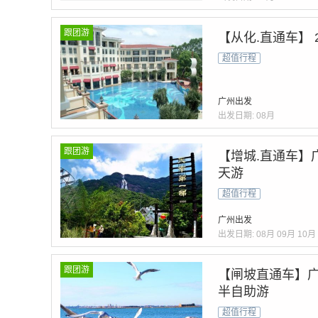
跟团游
【从化.直通车】
超值行程
广州出发
出发日期:
08月
跟团游
【增城.直通车】
天游
超值行程
广州出发
出发日期:
08月
09月
10月
跟团游
【闸坡直通车】广
半自助游
超值行程