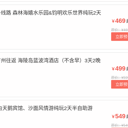
线路 森林海嬉水乐园&钧明欢乐世界纯玩2天
469
￥
原价：¥46
立即预
州往返 海陵岛蓝波湾酒店（不含早）3天2晚
499
￥
原价：¥59
立即预
白天鹅宾馆、沙面风情游纯玩2天半自助游
549
￥
原价：¥54