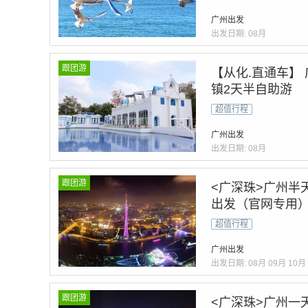
广州出发
出发日期:
08月
跟团游
【从化.直通车】
镇2天半自助游
超值行程
广州出发
出发日期:
08月
跟团游
<广深珠>广州半
出发（官网专用
超值行程
广州出发
出发日期:
08月
09月
10月
跟团游
<广深珠>广州一