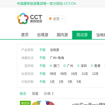
中国康辉旅游集团唯一官方网站 CCT.CN
北京
首页
出境游
国内游
周边游
当地
产品类型
不限
当地游
线路玩法
不限
广州+珠海
目的地
不限
A
澳门
G
广州
S
深圳
X
香港
出发时间
不限
08月
09月
10月
11月
12月
行程天数
不限
1天
2天
3天
5天
综合
销量
价格
跟团游