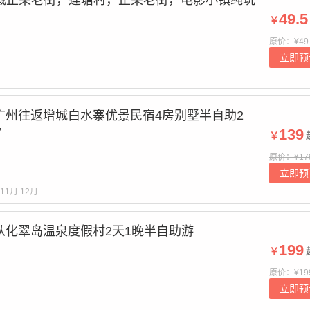
增城正果老街，莲塘村，正果老街，电影小镇纯玩
49.5
￥
原价：¥49.
立即预
广州往返增城白水寨优景民宿4房别墅半自助2
V
139
￥
原价：¥17
立即预
11月
12月
从化翠岛温泉度假村2天1晚半自助游
199
￥
原价：¥19
立即预