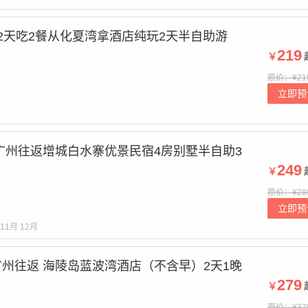
 2天吃2餐从化夏湾拿酒店纯玩2天半自助游
219
￥
原价：¥21
立即预
广州往返增城白水寨优景民宿4房别墅半自助3
249
￥
原价：¥28
立即预
11月
12月
州往返 海陵岛蓝波湾酒店（不含早）2天1晚
279
￥
原价：¥37