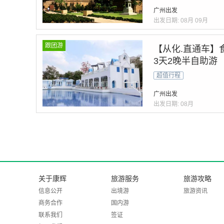
广州出发
出发日期:
08月
09月
跟团游
【从化.直通车】
3天2晚半自助游
超值行程
广州出发
出发日期:
08月
关于康辉
旅游服务
旅游攻略
信息公开
出境游
旅游资讯
商务合作
国内游
联系我们
签证