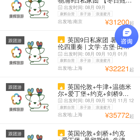
感受英伦圣诞】咨询客服<
出发时间:
08月
09月
赠大英博物馆拼团讲解2小
康辉自营
亲子游
浪漫蜜月
时> 机酒预算可调 | 全程专
¥
31200
出发地:南京
起
父母安心游
车·无缝衔接 | 畅游牛剑双学
府+哈利波特取景地+爱丁
英国9日私家团 暑期英
堡城堡 | 中文司机·小费全免
跟团游
伦四重奏 | 文学·古堡·田园·
·4-酒店
足球一网打尽『咨询客服享
出发时间:
08月
09月
10月
01月
立减，按您的预算做方案，
康辉自营
亲子游
浪漫蜜月
满意再下单】可代订球票，
¥
32221
出发地:上海
起
父母安心游
代办签证 | 伦敦进·曼城出，
含伦敦/剑桥/约克/爱丁堡/
英国伦敦+牛津+温德米
湖区，自营车队·中文司机·
跟团游
尔+爱丁堡+约克+剑桥9日
免小费
拼小团 【旅行社国旅出
出发时间:
08月
09月
10月
11月
12
品】【自营2-6人VIP纯玩小
月
康辉自营
亲子游
浪漫蜜月
团】【保证成团】【每周
¥
35772
出发地:上海
起
父母安心游
三，六特价班，CD线为暑
期特价班】赠湖区小火车体
英国伦敦+剑桥+约克
验&大英伦敦市区中文讲解|
跟团游
+爱丁堡+曼彻斯特+牛津9