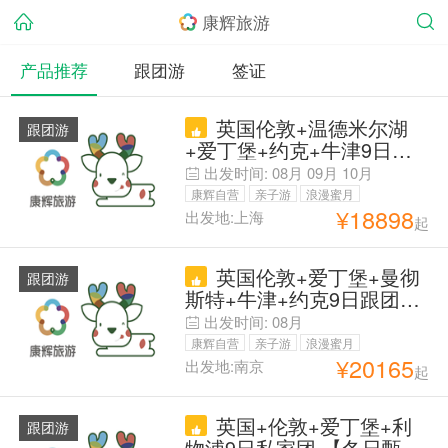
康辉旅游
产品推荐
跟团游
签证
英国伦敦+温德米尔湖
跟团游
+爱丁堡+约克+牛津9日跟
团游 拒签退】24小时中文
出发时间:
08月
09月
10月
专车接机】大英博物馆深度
康辉自营
亲子游
浪漫蜜月
讲解+牛津剑桥双学院+湖
¥
18898
出发地:上海
起
父母安心游
区乡村古堡哈利波特+中文
导游+纯玩无购物+重温童
英国伦敦+爱丁堡+曼彻
年魔法梦
跟团游
斯特+牛津+约克9日跟团游
【超值】全程四星酒店&伦
出发时间:
08月
敦2日半&大英博物馆入内 |
康辉自营
亲子游
浪漫蜜月
国航直飞免费联运 | 约克大
¥
20165
出发地:南京
起
父母安心游
教堂&爱丁堡城堡+牛津&温
德米尔湖区+老特拉德福球
英国+伦敦+爱丁堡+利
场 | 含签证费司导小费
跟团游
物浦9日私家团 【冬日甄选·