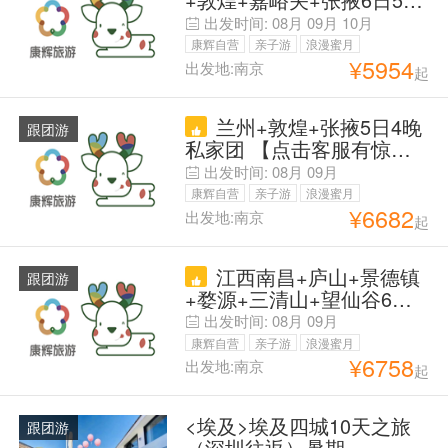
谷】24H接送
拼小团 早定买贵退（除机
出发时间:
08月
09月
10月
票）【省时甘青PLUS】封
康辉自营
亲子游
浪漫蜜月
顶8人团#特种兵之甘青环线
¥
5954
出发地:南京
起
父母安心游
#优选 区间升1段动车 省时
不少景『兰州西宁升级万达
兰州+敦煌+张掖5日4晚
文华』儿童赠早【景点大门
跟团游
私家团 【点击客服有惊
票全含】单人可拼房
喜】【敦进兰出】 全程臻
出发时间:
08月
09月
选酒店 玩沙赏窟 A线产品
康辉自营
亲子游
浪漫蜜月
指定酒店 B线兰州进敦煌出
¥
6682
出发地:南京
起
父母安心游
24小时目的地专车接送机
+24小时微信客服管家【爆
江西南昌+庐山+景德镇
品】
跟团游
+婺源+三清山+望仙谷6日5
晚私家团 【晒秋赏枫·赠陶
出发时间:
08月
09月
艺体验·赏非遗打铁花】1单
康辉自营
亲子游
浪漫蜜月
1团· 司导专车服务· 奢宿 婺
¥
6758
出发地:南京
起
父母安心游
女洲+望仙双夜景+秀美三
清山+5A名山匡庐奇秀· 庐
<埃及>埃及四城10天之旅
山赏日落+China文化· 瓷都
跟团游
（深圳往返）暑期