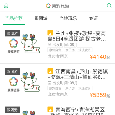
康辉旅游
产品推荐
跟团游
当地玩乐
签证
兰州+张掖+敦煌+莫高
跟团游
窟5日4晚跟团游 探古老丝
绸之路-真纯玩【甄选酒
出发时间:
08月
店】鸣沙山月牙泉-七彩丹
康辉自营
亲子游
浪漫蜜月
霞-天下雄关&嘉峪关—深度
¥
4140
出发地:南京
起
父母安心游
体验西北美景、人文敦煌、
丝路佛窟—【玩转甘肃全线
江西南昌+庐山+景德镇
+24H旅行管家+优秀导游】
跟团游
+婺源+三清山+望仙谷6日5
晚跟团游 【自营热卖·望仙
出发时间:
08月
谷住仙宿】20人团『满13
康辉自营
亲子游
浪漫蜜月
人升级2+1头等舱大巴 』庐
¥
5359
出发地:南京
起
父母安心游
山瀑布+篁岭古村+打卡无
语佛 享双夜景&宿景区内
青海西宁+青海湖景区
【网红婺女洲+仙侠望仙
跟团游
+敦煌+嘉峪关+张掖6日5晚