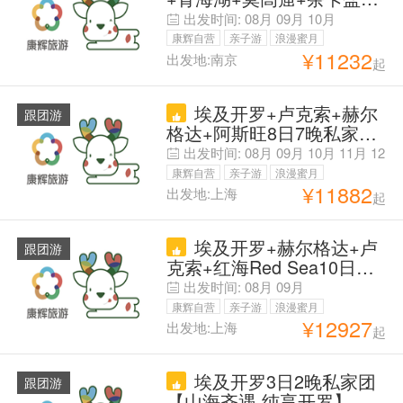
10日9晚私家团 A线青甘大
出发时间:
08月
09月
10月
环线+敦煌西线，C线青甘
康辉自营
亲子游
浪漫蜜月
大环线+黑独山；行程舒
¥
11232
出发地:南京
起
父母安心游
缓，门票全含，赠送无人机
航拍 &氧气瓶&祁连骑马射
埃及开罗+卢克索+赫尔
箭。莫高窟专业讲解。B线
跟团游
格达+阿斯旺8日7晚私家团
酒店
【一单一团·专业中文导游
出发时间:
08月
09月
10月
11月
12
讲解·赠送埃及落地签＆尼
月
康辉自营
亲子游
浪漫蜜月
罗河风帆船＆导游小费＆门
¥
11882
出发地:上海
起
父母安心游
票费用·1段内飞】咨询客服
+升级大埃及博物馆+阿布
埃及开罗+赫尔格达+卢
辛贝神庙＆五大神庙+国内
跟团游
克索+红海Red Sea10日跟
出发
团游 热卖产品·成都直飞-全
出发时间:
08月
09月
国多地可联运·含司导杂费·
康辉自营
亲子游
浪漫蜜月
全程酒店·卢克索升级国五
¥
12927
出发地:上海
起
父母安心游
酒店.红海度假酒店+金字塔
尼罗河观景餐+亚历山大一
埃及开罗3日2晚私家团
日游·打卡热门地标景点
跟团游
【山海齐遇·纯享开罗】开