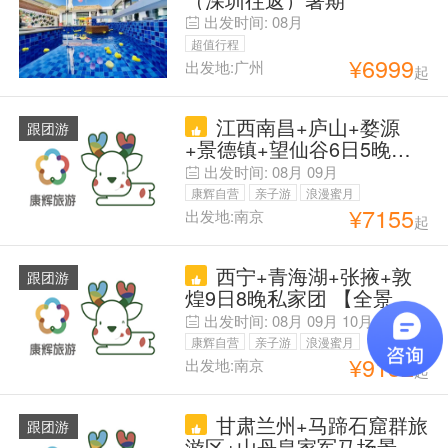
景德镇
出发时间:
08月
超值行程
¥
6999
出发地:广州
起
江西南昌+庐山+婺源
跟团游
+景德镇+望仙谷6日5晚私
家团 『旅行社自营·儿童赠
出发时间:
08月
09月
早』赠围炉煮茶+陶艺体验
康辉自营
亲子游
浪漫蜜月
+2特色正餐+8分钟缆车往
¥
7155
出发地:南京
起
父母安心游
返『文化与美食之旅』婺源
篁岭·瑶里古镇·人文庐山
西宁+青海湖+张掖+敦
『酒店&房型』望仙苍兰诀·
跟团游
煌9日8晚私家团 【全景青
名楼滕王阁
甘大环线 西北行·网红五湖
出发时间:
08月
09月
10月
&天境青甘】咨询客服享优
康辉自营
亲子游
浪漫蜜月
惠 甘青大环 涵盖经典景观
¥
9132
出发地:南京
起
父母安心游
青海湖 翡翠湖+茶卡天空
走万丈盐桥 自由舒适 优质
甘肃兰州+马蹄石窟群旅
酒店 赠24h专车接送+城楼
跟团游
游区+山丹皇家军马场景区