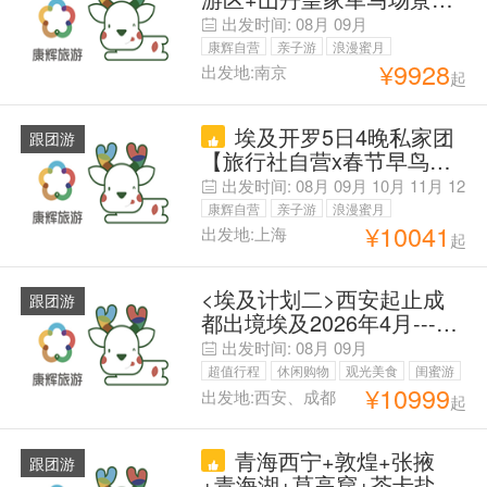
讲解+一车到底
+张掖七彩丹霞旅游景区
出发时间:
08月
09月
+榆林窟+嘉峪关嘉峪关关
康辉自营
亲子游
浪漫蜜月
城+敦煌7日6晚私家团 【丝
¥
9928
出发地:南京
起
父母安心游
路故事·梦幻河西行】文化
瑰宝·榆林窟&马蹄寺 三大
埃及开罗5日4晚私家团
地质奇观·大峡谷&七彩丹霞
跟团游
【旅行社自营x春节早鸟】(
&雅丹+一车到底
咨询客服立减优惠 ) 狮身人
出发时间:
08月
09月
10月
11月
12
面像-吉萨金字塔群-埃及博
月
01月
康辉自营
亲子游
浪漫蜜月
物馆-穆罕默德阿里清真寺-
¥
10041
出发地:上海
起
父母安心游
萨拉丁城堡-悬挂教堂-哈利
利市场【1单1团·中文导游·
<埃及计划二>西安起止成
专车·门票全含】
跟团游
都出境埃及2026年4月---10
月跟团游计划
出发时间:
08月
09月
超值行程
休闲购物
观光美食
闺蜜游
¥
10999
出发地:西安、成都
起
浪漫蜜月
父母安心游
青海西宁+敦煌+张掖
跟团游
+青海湖+莫高窟+茶卡盐湖