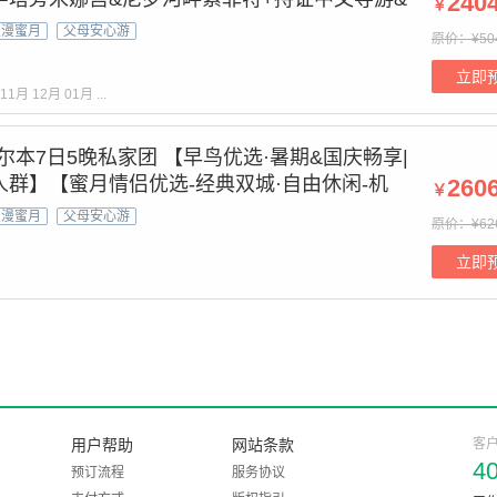
240
￥
】沙漠冲沙+吉萨金字塔群+狮身人面像+埃及
浪漫蜜月
父母安心游
原价：¥50
立即
11月
12月
01月
...
尔本7日5晚私家团 【早鸟优选·暑期&国庆畅享|
人群】【蜜月情侣优选-经典双城·自由休闲-机
260
￥
+缆车观世遗蓝山+小企鹅归巢+奇幻大洋里】
浪漫蜜月
父母安心游
原价：¥62
家&中文司机
立即
用户帮助
网站条款
客
4
预订流程
服务协议