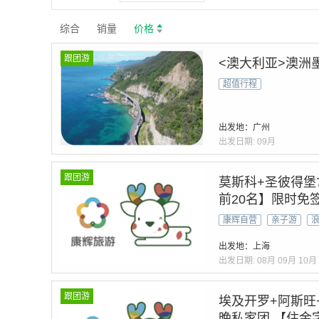
综合
销量
价格
跟团游
<澳大利亚>澳洲墨
超值行程
出发地：广州
出发日期:
09月
跟团游
莫斯科+圣彼得堡
前20名】限时免签
冬丨换城高铁【1
康辉自营
亲子游
多精彩 尽在客服
出发地：上海
出发日期:
08月
09月
10月
跟团游
埃及开罗+阿斯旺+
晚私家团 【住金