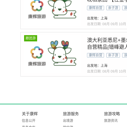
专车&私家定制团
康辉自营
亲子游
博物馆+帝王谷
出发地：上海
出发日期:
08月
09月
10月
跟团游
澳大利亚悉尼+墨
自营精品|错峰避
酒】【悉尼歌剧院
康辉自营
亲子游
资深定制&微信管
出发地：上海
出发日期:
08月
09月
10月
关于康辉
旅游服务
旅游攻略
信息公开
出境游
旅游资讯