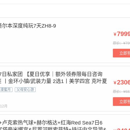
尔本深度纯玩7天ZH8-9
799
￥
原价：¥79
立即
7日私家团 【夏日优享｜额外领券限每日咨询
 丨金环小镇/武装力量 2选1丨美学四宫 克叶夏
230
￥
单1团 SVIP专享用车｜中文司机 沟通无忧】更
浪漫蜜月
父母安心游
原价：¥68
定制
立即
12月
卢克索热气球+赫尔格达+红海Red Sea7日6
字塔旁米娜宫&尼罗河畔索菲特+持证中文导游&