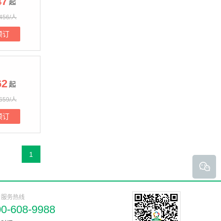
47
起
456/人
预订
62
起
659/人
预订
1
户服务热线
00-608-9988