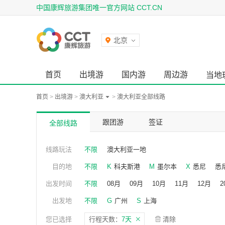
中国康辉旅游集团唯一官方网站 CCT.CN
北京
首页
出境游
国内游
周边游
当地
首页
>
出境游
>
澳大利亚
>
澳大利亚全部线路
跟团游
签证
全部线路
线路玩法
不限
澳大利亚一地
目的地
不限
K
科夫斯港
M
墨尔本
X
悉尼
悉
出发时间
不限
08月
09月
10月
11月
12月
2
出发地
不限
G
广州
S
上海
您已选择
行程天数：
7天
清除