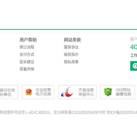
用户帮助
网站条款
客
4
预订流程
服务协议
支付方式
版权指引
工作
投诉建议
隐私政策
郑重声明
业务经营许可证号 L-BJ-CJ00011，京公网安备11010502042970号
京ICP备05020514
协会会长单位
企业经营电子执照
中国互联网违法和不良信息举报中心
360网站健康检测