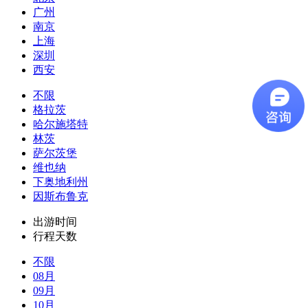
广州
南京
上海
深圳
西安
不限
格拉茨
哈尔施塔特
林茨
萨尔茨堡
维也纳
下奥地利州
因斯布鲁克
出游时间
行程天数
不限
08月
09月
10月