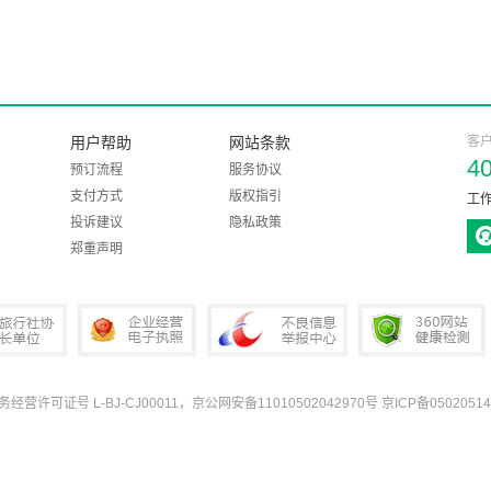
用户帮助
网站条款
客
4
预订流程
服务协议
支付方式
版权指引
工作
投诉建议
隐私政策
郑重声明
业务经营许可证号 L-BJ-CJ00011，京公网安备11010502042970号
京ICP备05020514
协会会长单位
企业经营电子执照
中国互联网违法和不良信息举报中心
360网站健康检测